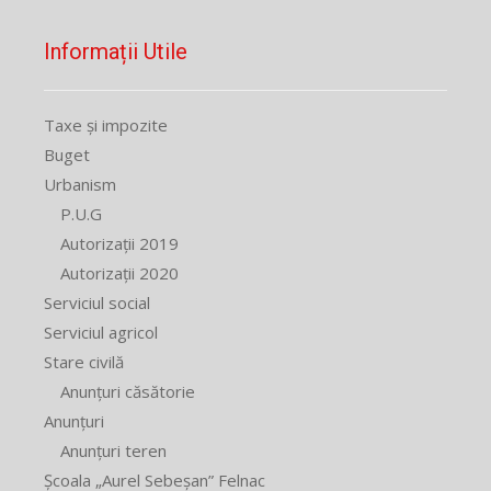
Informații Utile
Taxe și impozite
Buget
Urbanism
P.U.G
Autorizații 2019
Autorizații 2020
Serviciul social
Serviciul agricol
Stare civilă
Anunțuri căsătorie
Anunțuri
Anunțuri teren
Școala „Aurel Sebeșan” Felnac