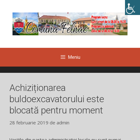
Sari
la
conținut
Meniu
Achiziționarea
buldoexcavatorului este
blocată pentru moment
28 februarie 2019
de
admin
Veștile din partea administrației locale nu sunt numai