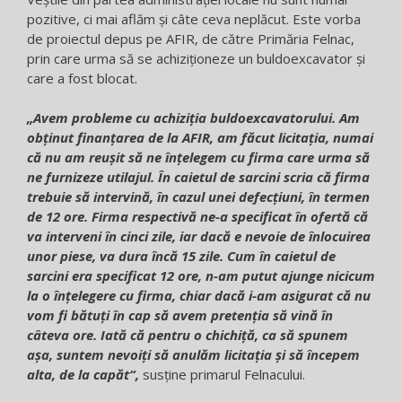
pozitive, ci mai aflăm și câte ceva neplăcut. Este vorba
de proiectul depus pe AFIR, de către Primăria Felnac,
prin care urma să se achiziționeze un buldoexcavator și
care a fost blocat.
„Avem probleme cu achiziția buldoexcavatorului. Am
obținut finanțarea de la AFIR, am făcut licitația, numai
că nu am reușit să ne înțelegem cu firma care urma să
ne furnizeze utilajul. În caietul de sarcini scria că firma
trebuie să intervină, în cazul unei defecțiuni, în termen
de 12 ore. Firma respectivă ne-a specificat în ofertă că
va interveni în cinci zile, iar dacă e nevoie de înlocuirea
unor piese, va dura încă 15 zile. Cum în caietul de
sarcini era specificat 12 ore, n-am putut ajunge nicicum
la o înțelegere cu firma, chiar dacă i-am asigurat că nu
vom fi bătuți în cap să avem pretenția să vină în
câteva ore. Iată că pentru o chichiță, ca să spunem
așa, suntem nevoiți să anulăm licitația și să începem
alta, de la capăt“,
susține primarul Felnacului.