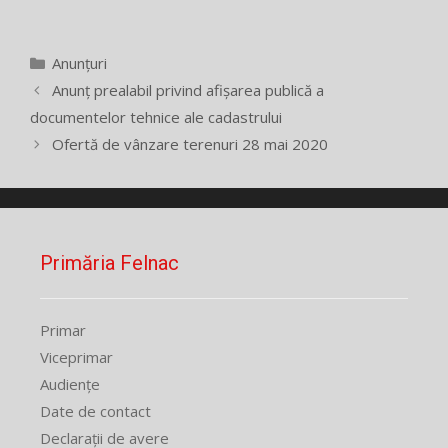
Categorii
Anunțuri
Anunț prealabil privind afișarea publică a
documentelor tehnice ale cadastrului
Ofertă de vânzare terenuri 28 mai 2020
Primăria Felnac
Primar
Viceprimar
Audiențe
Date de contact
Declarații de avere