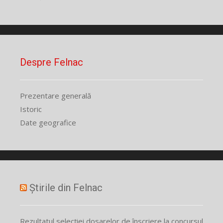
Despre Felnac
Prezentare generală
Istoric
Date geografice
Știrile din Felnac
Rezultatul selecției dosarelor de înscriere la concursul