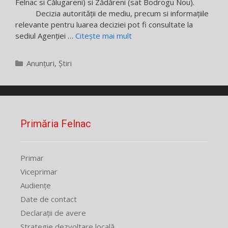
Felnac si Călugareni) si Zădăreni (sat Bodrogu Nou).
Decizia autorității de mediu, precum si informațiile
relevante pentru luarea deciziei pot fi consultate la
sediul Agenției …
Citește mai mult
Categorii
Anunțuri
,
Știri
Primăria Felnac
Primar
Viceprimar
Audiențe
Date de contact
Declarații de avere
Strategie dezvoltare locală