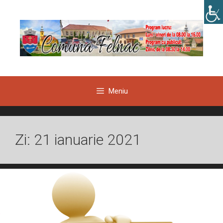
Sari
la
conținut
Meniu
Zi:
21 ianuarie 2021