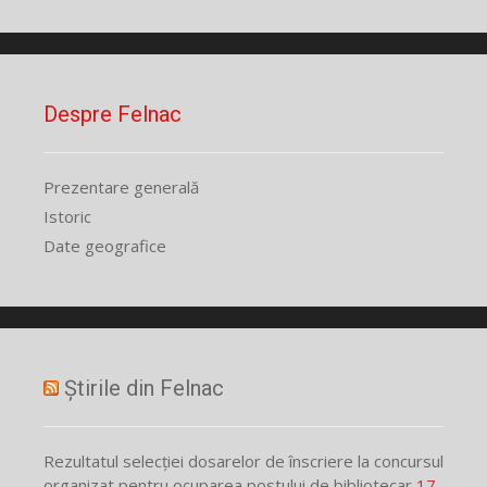
Despre Felnac
Prezentare generală
Istoric
Date geografice
Știrile din Felnac
Rezultatul selecției dosarelor de înscriere la concursul
organizat pentru ocuparea postului de bibliotecar
17