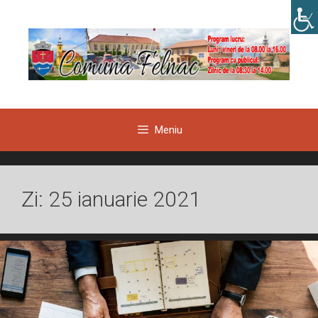
Sari
la
conținut
Meniu
Zi:
25 ianuarie 2021