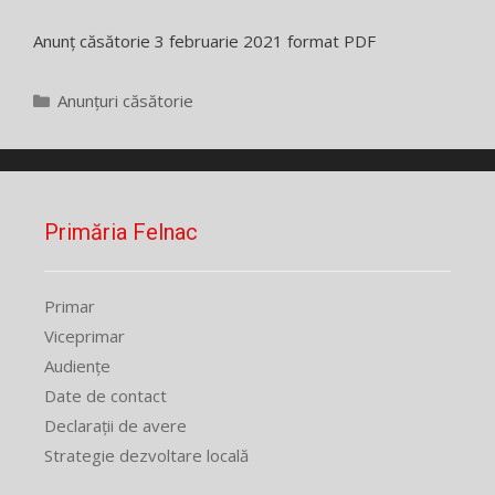
Anunț căsătorie 3 februarie 2021 format PDF
Categorii
Anunțuri căsătorie
Primăria Felnac
Primar
Viceprimar
Audiențe
Date de contact
Declarații de avere
Strategie dezvoltare locală