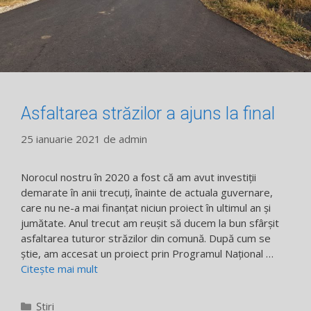
Asfaltarea străzilor a ajuns la final
25 ianuarie 2021
de
admin
Norocul nostru în 2020 a fost că am avut investiții
demarate în anii trecuți, înainte de actuala guvernare,
care nu ne-a mai finanțat niciun proiect în ultimul an și
jumătate. Anul trecut am reușit să ducem la bun sfârșit
asfaltarea tuturor străzilor din comună. După cum se
știe, am accesat un proiect prin Programul Național …
Citește mai mult
Categorii
Știri