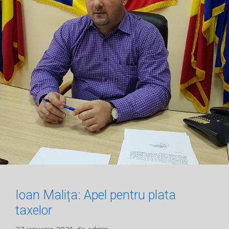
Ioan Malița: Apel pentru plata
taxelor
27 ianuarie 2021
de
admin