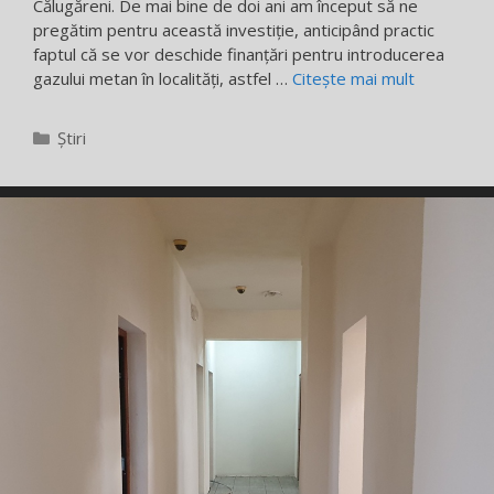
Călugăreni. De mai bine de doi ani am început să ne
pregătim pentru această investiție, anticipând practic
faptul că se vor deschide finanțări pentru introducerea
gazului metan în localități, astfel …
Citește mai mult
Categorii
Știri