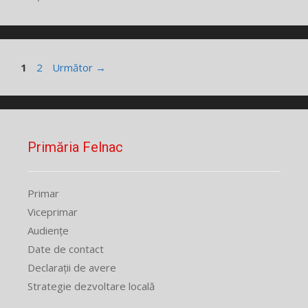
Pagina
Pagina
1
2
Următor
→
Primăria Felnac
Primar
Viceprimar
Audiențe
Date de contact
Declarații de avere
Strategie dezvoltare locală