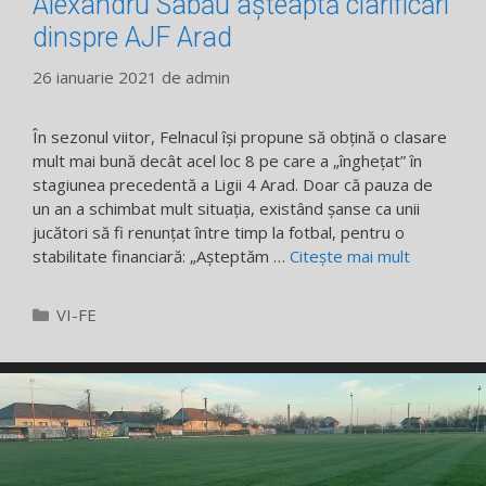
Alexandru Sabău aşteaptă clarificări
dinspre AJF Arad
26 ianuarie 2021
de
admin
În sezonul viitor, Felnacul îşi propune să obţină o clasare
mult mai bună decât acel loc 8 pe care a „îngheţat” în
stagiunea precedentă a Ligii 4 Arad. Doar că pauza de
un an a schimbat mult situaţia, existând şanse ca unii
jucători să fi renunţat între timp la fotbal, pentru o
stabilitate financiară: „Aşteptăm …
Citește mai mult
Categorii
VI-FE