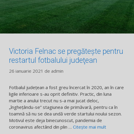
Victoria Felnac se pregăteşte pentru
restartul fotbalului judeţean
26 ianuarie 2021
de
admin
Fotbalul judeţean a fost greu încercat în 2020, an în care
ligile inferioare s-au oprit definitiv. Practic, din luna
martie a anului trecut nu s-a mai jucat deloc,
„îngheţându-se” stagiunea de primăvară, pentru ca în
toamnă să nu se dea undă verde startului noului sezon.
Motivul este deja binecunoscut, pandemia de
coronavirus afectând din plin …
Citește mai mult