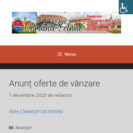
Sari
la
conținut
Meniu
Anunț oferte de vânzare
7 decembrie 2023
de
redactor
SKM_C364e23120705090
Categorii
Anunțuri