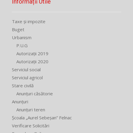
Informații Utile
Taxe și impozite
Buget
Urbanism
P.U.G
Autorizații 2019
Autorizații 2020
Serviciul social
Serviciul agricol
Stare civilă
Anunțuri căsătorie
Anunțuri
Anunțuri teren
Școala „Aurel Sebeșan” Felnac
Verificare Solicitări