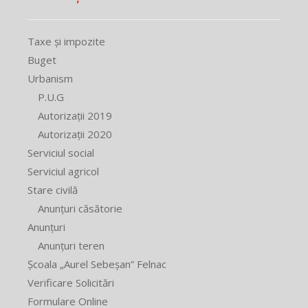
Taxe și impozite
Buget
Urbanism
P.U.G
Autorizații 2019
Autorizații 2020
Serviciul social
Serviciul agricol
Stare civilă
Anunțuri căsătorie
Anunțuri
Anunțuri teren
Școala „Aurel Sebeșan” Felnac
Verificare Solicitări
Formulare Online