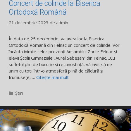
Concert de colinde la Biserica
Ortodoxă Română
21 decembrie 2023
de
admin
În data de 25 decembrie, va avea loc la Biserica
Ortodoxă Română din Felnac un concert de colinde. Vor
încânta inimile celor prezenți Ansamblul Zorile Felnac și
elevii Școlii Gimnaziale „Aurel Sebeșan“ din Felnac. „Cu
sufletul plin de bucurie și recunoștință, vă invit să ne
unim cu toții într-o atmosferă plină de căldură și
frumusețe, …
Citește mai mult
Categorii
Știri