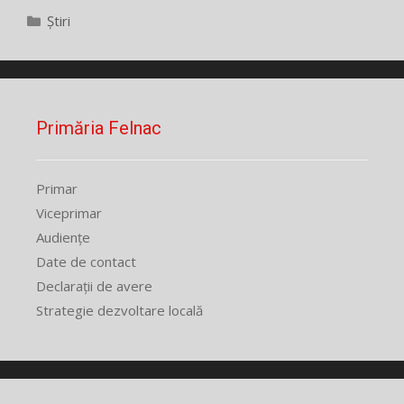
Categorii
Știri
Primăria Felnac
Primar
Viceprimar
Audiențe
Date de contact
Declarații de avere
Strategie dezvoltare locală