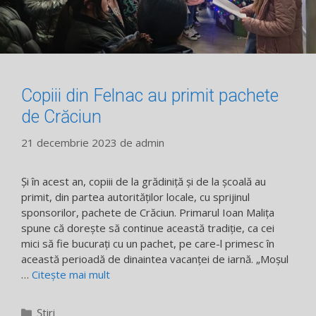
Copiii din Felnac au primit pachete
de Crăciun
21 decembrie 2023
de
admin
Şi în acest an, copiii de la grădiniţă şi de la școală au
primit, din partea autorităţilor locale, cu sprijinul
sponsorilor, pachete de Crăciun. Primarul Ioan Malița
spune că dorește să continue această tradiţie, ca cei
mici să fie bucuraţi cu un pachet, pe care-l primesc în
această perioadă de dinaintea vacanţei de iarnă. „Moșul
…
Citește mai mult
Categorii
Știri