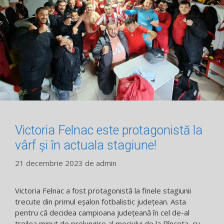
Victoria Felnac este protagonistă la
vârf și în actuala stagiune!
21 decembrie 2023
de
admin
Victoria Felnac a fost protagonistă la finele stagiunii
trecute din primul eșalon fotbalistic județean. Asta
pentru că decidea campioana județeană în cel de-al
treilea minut de prelungire al meciului de la Pîncota, cu