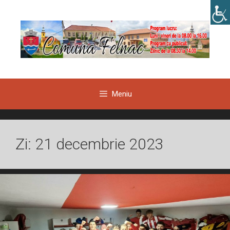
Sari
la
conținut
Meniu
Zi:
21 decembrie 2023