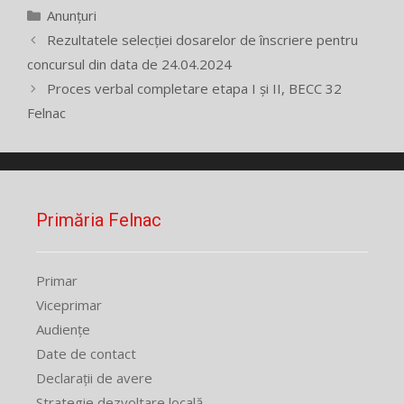
Categorii
Anunțuri
Rezultatele selecției dosarelor de înscriere pentru
concursul din data de 24.04.2024
Proces verbal completare etapa I și II, BECC 32
Felnac
Primăria Felnac
Primar
Viceprimar
Audiențe
Date de contact
Declarații de avere
Strategie dezvoltare locală