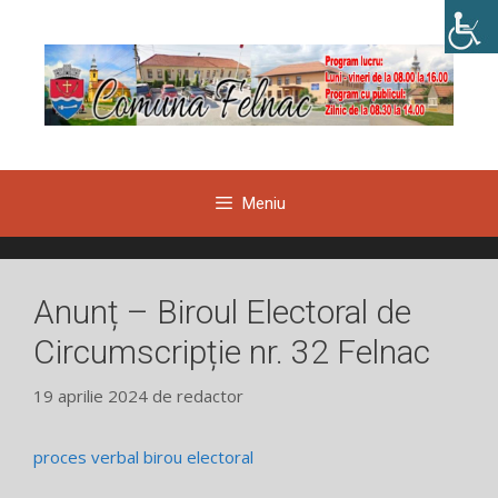
Sari
la
conținut
Meniu
Anunț – Biroul Electoral de
Circumscripție nr. 32 Felnac
19 aprilie 2024
de
redactor
proces verbal birou electoral