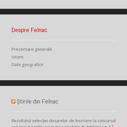
Despre Felnac
Prezentare generală
Istoric
Date geografice
Știrile din Felnac
Rezultatul selecției dosarelor de înscriere la concursul
organizat pentru ocuparea postului de bibliotecar
17