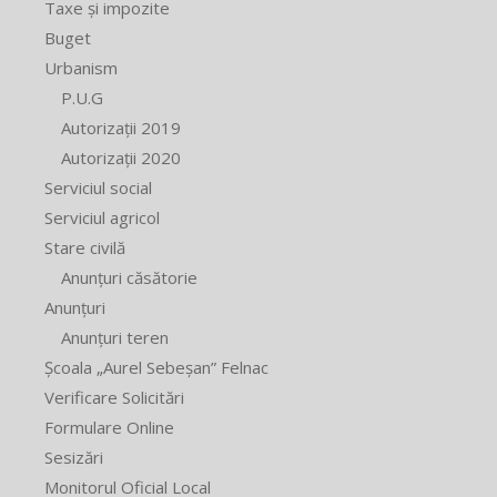
Taxe și impozite
Buget
Urbanism
P.U.G
Autorizații 2019
Autorizații 2020
Serviciul social
Serviciul agricol
Stare civilă
Anunțuri căsătorie
Anunțuri
Anunțuri teren
Școala „Aurel Sebeșan” Felnac
Verificare Solicitări
Formulare Online
Sesizări
Monitorul Oficial Local