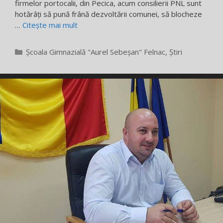
firmelor portocalii, din Pecica, acum consilierii PNL sunt
hotărâți să pună frână dezvoltării comunei, să blocheze
…
Citește mai mult
Categorii
Școala Gimnazială "Aurel Sebeșan" Felnac
,
Știri