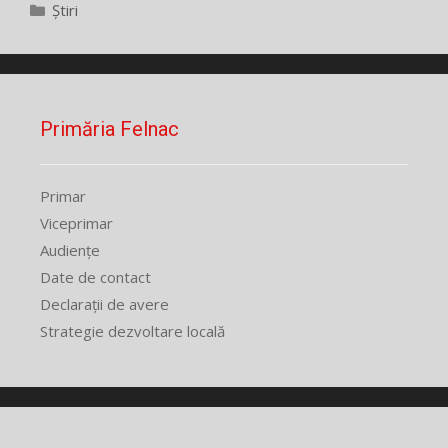
Categorii
Știri
Primăria Felnac
Primar
Viceprimar
Audiențe
Date de contact
Declarații de avere
Strategie dezvoltare locală