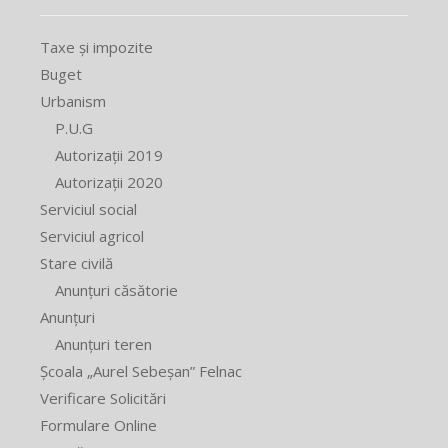
Taxe și impozite
Buget
Urbanism
P.U.G
Autorizații 2019
Autorizații 2020
Serviciul social
Serviciul agricol
Stare civilă
Anunțuri căsătorie
Anunțuri
Anunțuri teren
Școala „Aurel Sebeșan” Felnac
Verificare Solicitări
Formulare Online