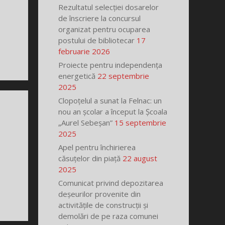
Rezultatul selecției dosarelor
de înscriere la concursul
organizat pentru ocuparea
postului de bibliotecar
17
februarie 2026
Proiecte pentru independența
energetică
22 septembrie
2025
Clopoțelul a sunat la Felnac: un
nou an școlar a început la Școala
„Aurel Sebeșan”
15 septembrie
2025
Apel pentru închirierea
căsuțelor din piață
22 august
2025
Comunicat privind depozitarea
deșeurilor provenite din
activitățile de construcții și
demolări de pe raza comunei