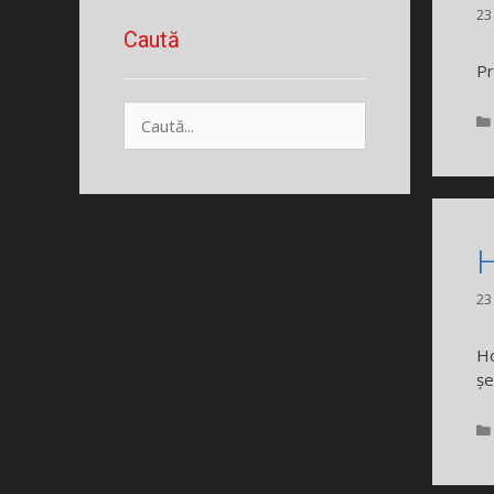
23
Caută
Pr
Caută
după:
H
23
Ho
șe