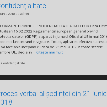
onfidențialitate
 iunie 2018
de
admin
NFORMARE PRIVIND CONFIDENTIALITATEA DATELOR Data Ultim
tualizari 16.02.2022 Regulamentul european general privind
otectia datelor (GDPR) a aparut in Jurnalul Oficial al UE in mai 201
 aceeasi luna intrand in vigoare. Totusi, aplicarea efectiva a acestu
 va face abia incepand cu data de 25 mai 2018, in toate statele
mbre UE, deci si in …
Citește mai mult
Categorii
Confidențialitate
roces verbal al ședinței din 21 iunie
2018