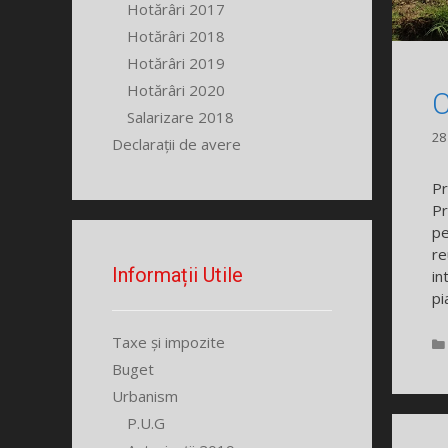
Hotărâri 2017
Hotărâri 2018
Hotărâri 2019
Hotărâri 2020
C
Salarizare 2018
28
Declarații de avere
Pr
Pr
pe
re
Informații Utile
in
pi
Taxe și impozite
Buget
Urbanism
P.U.G