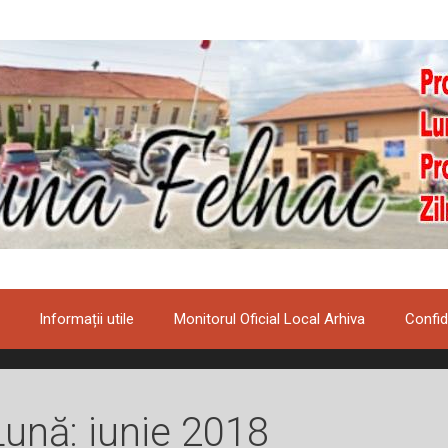
Informații utile
Monitorul Oficial Local Arhiva
Confid
Lună:
iunie 2018