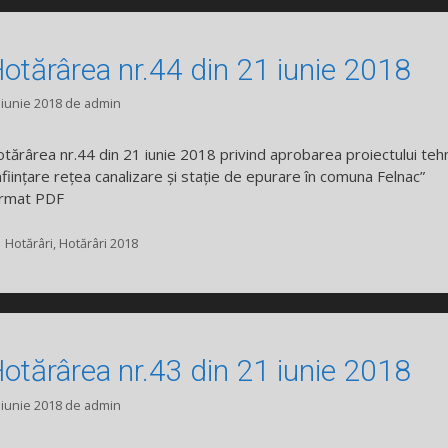
otărârea nr.44 din 21 iunie 2018
 iunie 2018
de
admin
tărârea nr.44 din 21 iunie 2018 privind aprobarea proiectului teh
nființare rețea canalizare și stație de epurare în comuna Felnac”
rmat PDF
Categorii
Hotărâri
,
Hotărâri 2018
otărârea nr.43 din 21 iunie 2018
 iunie 2018
de
admin