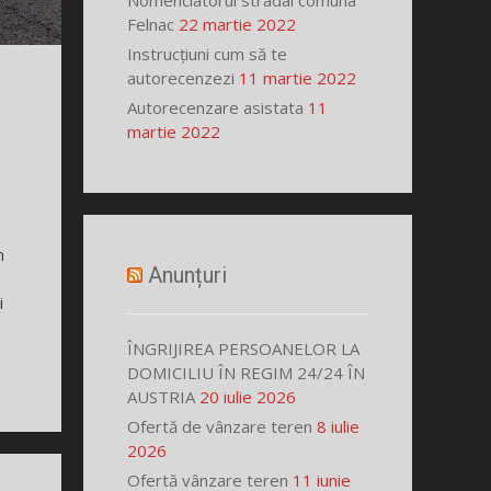
Nomenclatorul stradal comuna
Felnac
22 martie 2022
Instrucțiuni cum să te
autorecenzezi
11 martie 2022
Autorecenzare asistata
11
martie 2022
m
Anunțuri
i
ÎNGRIJIREA PERSOANELOR LA
DOMICILIU ÎN REGIM 24/24 ÎN
AUSTRIA
20 iulie 2026
Ofertă de vânzare teren
8 iulie
2026
Ofertă vânzare teren
11 iunie