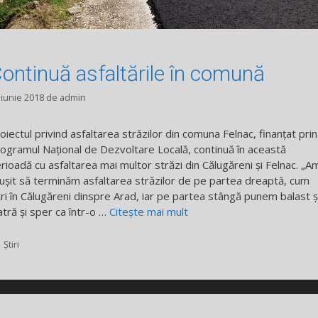
ontinuă asfaltările în comună
 iunie 2018
de
admin
oiectul privind asfaltarea străzilor din comuna Felnac, finanțat prin
ogramul Național de Dezvoltare Locală, continuă în această
rioadă cu asfaltarea mai multor străzi din Călugăreni și Felnac. „A
ușit să terminăm asfaltarea străzilor de pe partea dreaptă, cum
tri în Călugăreni dinspre Arad, iar pe partea stângă punem balast ș
atră și sper ca într-o …
Citește mai mult
Categorii
Știri