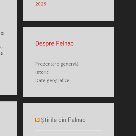
2026
ei
Despre Felnac
6,
ia
Prezentare generală
Istoric
Date geografice
Știrile din Felnac