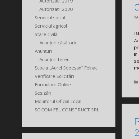
Autorizații 2019
C
Autorizații 2020
Serviciul social
26
Serviciul agricol
I
Stare civilă
Ac
Anunțuri căsătorie
pr
Anunțuri
in
Anunțuri teren
se
Școala „Aurel Sebeșan” Felnac
me
Verificare Solicitări
Formulare Online
Sesizări
Monitorul Oficial Local
SC COM FEL CONSTRUCT SRL
P