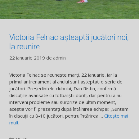
Victoria Felnac aşteaptă jucători noi,
la reunire
22 ianuarie 2019
de
admin
Victoria Felnac se reuneşte marţi, 22 ianuarie, iar la
primul antrenament al anului sunt aşteptaţi o serie de
jucători. Preşedintele clubului, Dan Ristin, confirmă
discuţiile avansate cu fotbaliştii doriţi, dar pentru a nu
interveni probleme sau surprize de ultim moment,
aceştia vor fi prezentaţi după întâlnirea echipei: „Suntem
în discuţii cu 8-10 jucători, pentru întărirea …
Citește mai
mult
Categorii