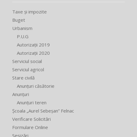
Taxe și impozite
Buget
Urbanism
P.U.G
Autorizații 2019
Autorizații 2020
Serviciul social
Serviciul agricol
Stare civilă
Anunțuri căsătorie
Anunțuri
Anunțuri teren
Școala „Aurel Sebeșan” Felnac
Verificare Solicitări
Formulare Online
Sesizări