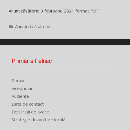
Anunț căsătorie 3 februarie 2021 format PDF
Categorii
Anunțuri căsătorie
Primăria Felnac
Primar
Viceprimar
Audiențe
Date de contact
Declarații de avere
Strategie dezvoltare locală