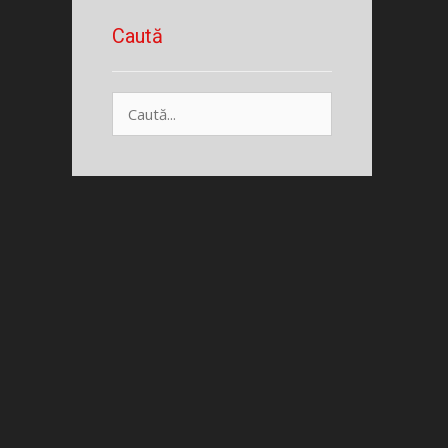
Caută
Caută
după: