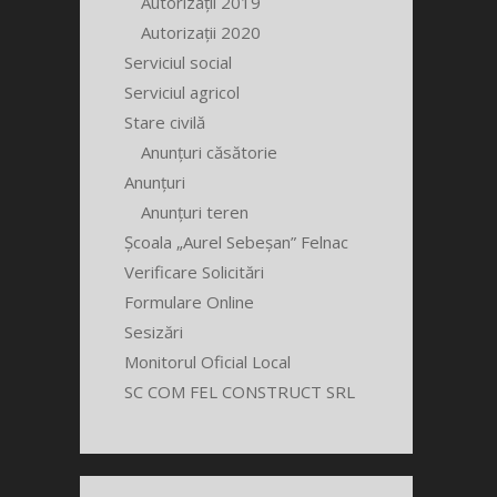
Autorizații 2019
Autorizații 2020
Serviciul social
Serviciul agricol
Stare civilă
Anunțuri căsătorie
Anunțuri
Anunțuri teren
Școala „Aurel Sebeșan” Felnac
Verificare Solicitări
Formulare Online
Sesizări
Monitorul Oficial Local
SC COM FEL CONSTRUCT SRL