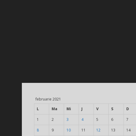
februarie 2021
L
Ma
Mi
J
V
S
D
1
2
3
4
5
6
7
8
9
10
11
12
13
14