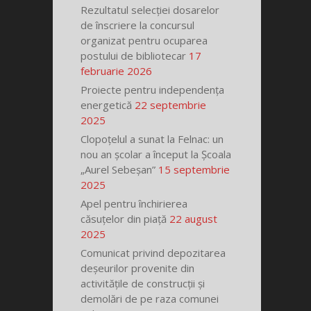
Rezultatul selecției dosarelor
de înscriere la concursul
organizat pentru ocuparea
postului de bibliotecar
17
februarie 2026
Proiecte pentru independența
energetică
22 septembrie
2025
Clopoțelul a sunat la Felnac: un
nou an școlar a început la Școala
„Aurel Sebeșan”
15 septembrie
2025
Apel pentru închirierea
căsuțelor din piață
22 august
2025
Comunicat privind depozitarea
deșeurilor provenite din
activitățile de construcții și
demolări de pe raza comunei