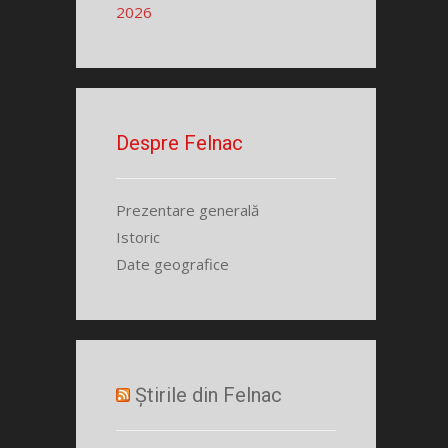
2026
Despre Felnac
Prezentare generală
Istoric
Date geografice
Știrile din Felnac