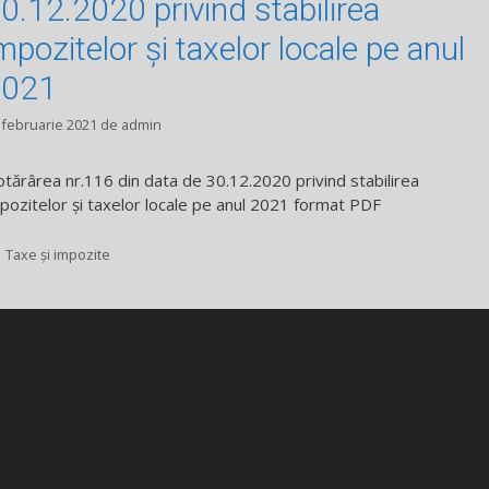
0.12.2020 privind stabilirea
mpozitelor și taxelor locale pe anul
2021
 februarie 2021
de
admin
tărârea nr.116 din data de 30.12.2020 privind stabilirea
pozitelor și taxelor locale pe anul 2021 format PDF
Categorii
Taxe și impozite