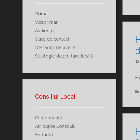
Primar
Viceprimar
Audiențe
H
Date de contact
Declarații de avere
d
Strategie dezvoltare locală
12
Ho
Consiliul Local
Componență
Atribuțiile Consiliului
H
Hotărâri