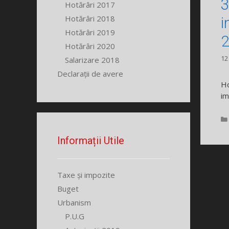
3
Hotărâri 2017
Hotărâri 2018
i
Hotărâri 2019
Hotărâri 2020
12
Salarizare 2018
Declarații de avere
Ho
im
Informații Utile
Taxe și impozite
Buget
Urbanism
P.U.G