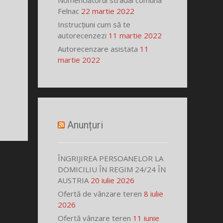
Nomenclatorul stradal comuna
Felnac
22 martie 2022
Instrucțiuni cum să te
autorecenzezi
11 martie 2022
Autorecenzare asistata
11
martie 2022
Anunțuri
ÎNGRIJIREA PERSOANELOR LA
DOMICILIU ÎN REGIM 24/24 ÎN
AUSTRIA
20 iulie 2026
Ofertă de vânzare teren
8 iulie
2026
Ofertă vânzare teren
11 iunie