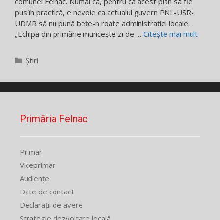
comunei Felnac. Numai că, pentru ca acest plan să fie
pus în practică, e nevoie ca actualul guvern PNL-USR-
UDMR să nu pună bețe-n roate administrației locale.
„Echipa din primărie muncește zi de …
Citește mai mult
Categorii
Știri
Primăria Felnac
Primar
Viceprimar
Audiențe
Date de contact
Declarații de avere
Strategie dezvoltare locală