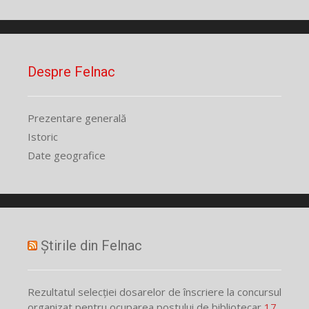
Despre Felnac
Prezentare generală
Istoric
Date geografice
Știrile din Felnac
Rezultatul selecției dosarelor de înscriere la concursul
organizat pentru ocuparea postului de bibliotecar
17