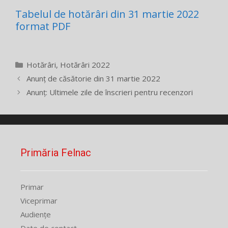
Tabelul de hotărâri din 31 martie 2022
format PDF
Categorii
Hotărâri
,
Hotărâri 2022
Anunț de căsătorie din 31 martie 2022
Anunț: Ultimele zile de înscrieri pentru recenzori
Primăria Felnac
Primar
Viceprimar
Audiențe
Date de contact