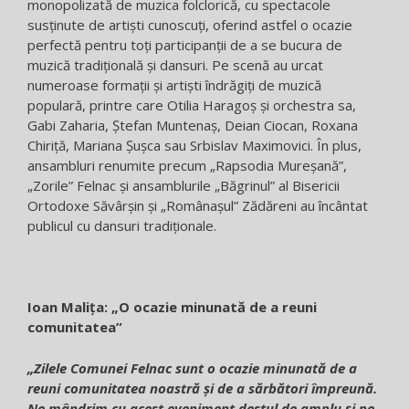
monopolizată de muzica folclorică, cu spectacole
susținute de artiști cunoscuți, oferind astfel o ocazie
perfectă pentru toți participanții de a se bucura de
muzică tradițională și dansuri. Pe scenă au urcat
numeroase formații și artiști îndrăgiți de muzică
populară, printre care Otilia Haragoș și orchestra sa,
Gabi Zaharia, Ștefan Muntenaș, Deian Ciocan, Roxana
Chiriță, Mariana Șușca sau Srbislav Maximovici. În plus,
ansambluri renumite precum „Rapsodia Mureșană”,
„Zorile” Felnac și ansamblurile „Băgrinul” al Bisericii
Ortodoxe Săvârșin și „Românașul” Zădăreni au încântat
publicul cu dansuri tradiționale.
Ioan Malița: „O ocazie minunată de a reuni
comunitatea”
„Zilele Comunei Felnac sunt o ocazie minunată de a
reuni comunitatea noastră și de a sărbători împreună.
Ne mândrim cu acest eveniment destul de amplu și pe