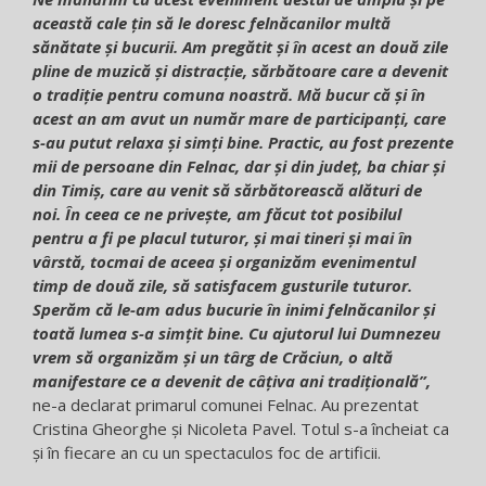
această cale țin să le doresc felnăcanilor multă
sănătate și bucurii. Am pregătit și în acest an două zile
pline de muzică și distracție, sărbătoare care a devenit
o tradiție pentru comuna noastră. Mă bucur că și în
acest an am avut un număr mare de participanți, care
s-au putut relaxa și simți bine. Practic, au fost prezente
mii de persoane din Felnac, dar și din județ, ba chiar și
din Timiș, care au venit să sărbătorească alături de
noi. În ceea ce ne priveşte, am făcut tot posibilul
pentru a fi pe placul tuturor, şi mai tineri şi mai în
vârstă, tocmai de aceea și organizăm evenimentul
timp de două zile, să satisfacem gusturile tuturor.
Sperăm că le-am adus bucurie în inimi felnăcanilor și
toată lumea s-a simțit bine. Cu ajutorul lui Dumnezeu
vrem să organizăm și un târg de Crăciun, o altă
manifestare ce a devenit de câțiva ani tradițională”,
ne-a declarat primarul comunei Felnac. Au prezentat
Cristina Gheorghe și Nicoleta Pavel. Totul s-a încheiat ca
și în fiecare an cu un spectaculos foc de artificii.