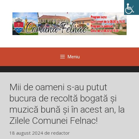
Sari
la
conținut
Meniu
Mii de oameni s-au putut
bucura de recoltă bogată și
muzică bună și în acest an, la
Zilele Comunei Felnac!
18 august 2024
de
redactor