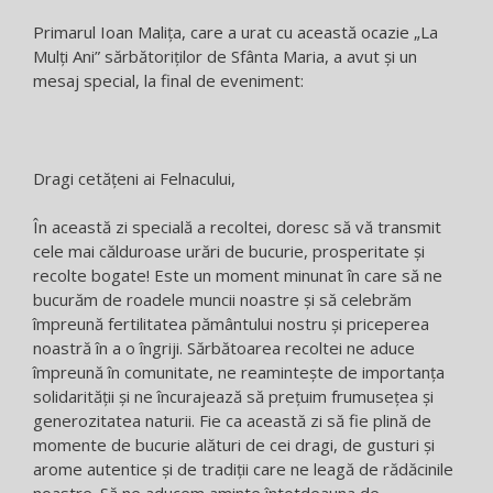
Primarul Ioan Malița, care a urat cu această ocazie „La
Mulți Ani” sărbătoriților de Sfânta Maria, a avut și un
mesaj special, la final de eveniment:
Dragi cetățeni ai Felnacului,
În această zi specială a recoltei, doresc să vă transmit
cele mai călduroase urări de bucurie, prosperitate și
recolte bogate! Este un moment minunat în care să ne
bucurăm de roadele muncii noastre și să celebrăm
împreună fertilitatea pământului nostru și priceperea
noastră în a o îngriji. Sărbătoarea recoltei ne aduce
împreună în comunitate, ne reamintește de importanța
solidarității și ne încurajează să prețuim frumusețea și
generozitatea naturii. Fie ca această zi să fie plină de
momente de bucurie alături de cei dragi, de gusturi și
arome autentice și de tradiții care ne leagă de rădăcinile