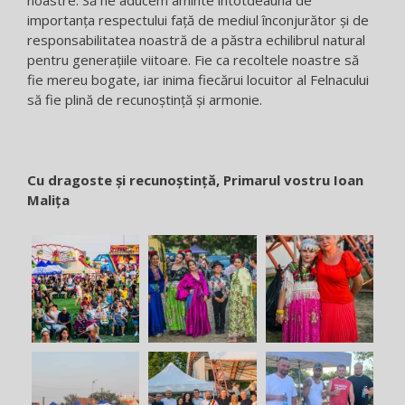
noastre. Să ne aducem aminte întotdeauna de
importanța respectului față de mediul înconjurător și de
responsabilitatea noastră de a păstra echilibrul natural
pentru generațiile viitoare. Fie ca recoltele noastre să
fie mereu bogate, iar inima fiecărui locuitor al Felnacului
să fie plină de recunoștință și armonie.
Cu dragoste și recunoștință, Primarul vostru Ioan
Malița