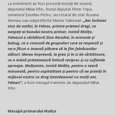
La eveniment au fost prezenți invitați de seamă,
deputatul Mihai Fifor, fostul deputat Florin Tripa,
senatorul Eusebiu Pistru, secretarul de stat Roxana
Momeu sau subprefectul Marius Sulincean.
„Am încheiat
ziua de astăzi, la Felnac, printre prieteni dragi, ca
oaspeți ai bunului nostru primar, Ionică Malița.
Felnacul a sărbătorit Ziua Recoltei, în armonie și
belsug, ca o comună de gospodari care se respectă și
ne-a făcut o imensă plăcere să le fim felnăcanilor
alături. Mereu împreună, la greu și în zi de sărbătoare,
cu o mână prietenească întinsă reciproc și cu sufletele
aproape. Mulțumim, Ionică Malița, pentru o seară
minunată, pentru ospitalitate și pentru că ne primiți în
mijlocul vostru cu drag întotdeauna! La mulți ani,
Felnac!“,
a fost mesajul transmis de deputatul Mihai
Fifor.
Mesajul primarului Malița