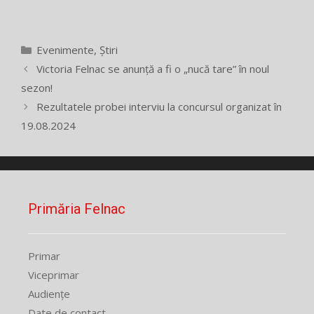
Categorii
Evenimente
,
Știri
Victoria Felnac se anunță a fi o „nucă tare” în noul
sezon!
Rezultatele probei interviu la concursul organizat în
19.08.2024
Primăria Felnac
Primar
Viceprimar
Audiențe
Date de contact