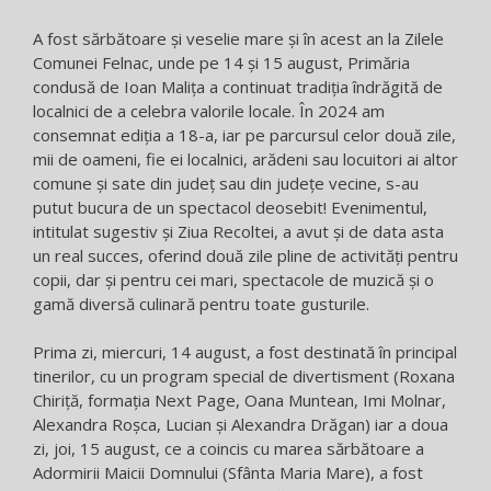
A fost sărbătoare și veselie mare și în acest an la Zilele
Comunei Felnac, unde pe 14 și 15 august, Primăria
condusă de Ioan Malița a continuat tradiția îndrăgită de
localnici de a celebra valorile locale. În 2024 am
consemnat ediția a 18-a, iar pe parcursul celor două zile,
mii de oameni, fie ei localnici, arădeni sau locuitori ai altor
comune și sate din județ sau din județe vecine, s-au
putut bucura de un spectacol deosebit! Evenimentul,
intitulat sugestiv și Ziua Recoltei, a avut și de data asta
un real succes, oferind două zile pline de activități pentru
copii, dar și pentru cei mari, spectacole de muzică și o
gamă diversă culinară pentru toate gusturile.
Prima zi, miercuri, 14 august, a fost destinată în principal
tinerilor, cu un program special de divertisment (Roxana
Chiriță, formația Next Page, Oana Muntean, Imi Molnar,
Alexandra Roșca, Lucian și Alexandra Drăgan) iar a doua
zi, joi, 15 august, ce a coincis cu marea sărbătoare a
Adormirii Maicii Domnului (Sfânta Maria Mare), a fost