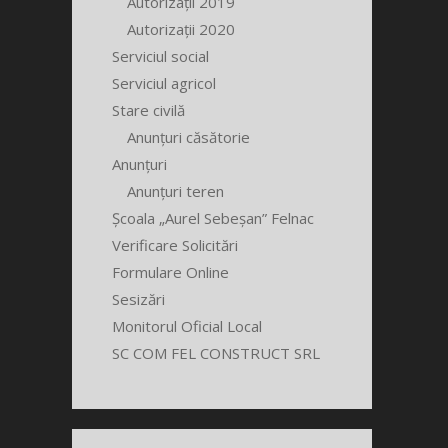
Autorizații 2019
Autorizații 2020
Serviciul social
Serviciul agricol
Stare civilă
Anunțuri căsătorie
Anunțuri
Anunțuri teren
Școala „Aurel Sebeșan” Felnac
Verificare Solicitări
Formulare Online
Sesizări
Monitorul Oficial Local
SC COM FEL CONSTRUCT SRL