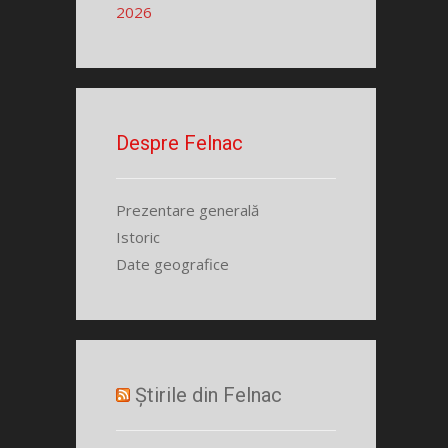
2026
Despre Felnac
Prezentare generală
Istoric
Date geografice
Știrile din Felnac