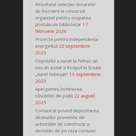
Rezultatul selecției dosarelor
de înscriere la concursul
organizat pentru ocuparea
postului de bibliotecar
17
februarie 2026
Proiecte pentru independența
energetică
22 septembrie
2025
Clopoțelul a sunat la Felnac: un
nou an școlar a început la Școala
„Aurel Sebeșan”
15 septembrie
2025
Apel pentru închirierea
căsuțelor din piață
22 august
2025
Comunicat privind depozitarea
deșeurilor provenite din
activitățile de construcții și
demolări de pe raza comunei