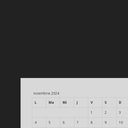
noiembrie 2024
L
Ma
Mi
J
V
S
D
1
2
3
4
5
6
7
8
9
10