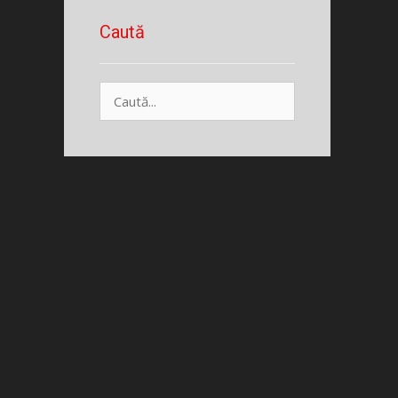
Caută
Caută
după: