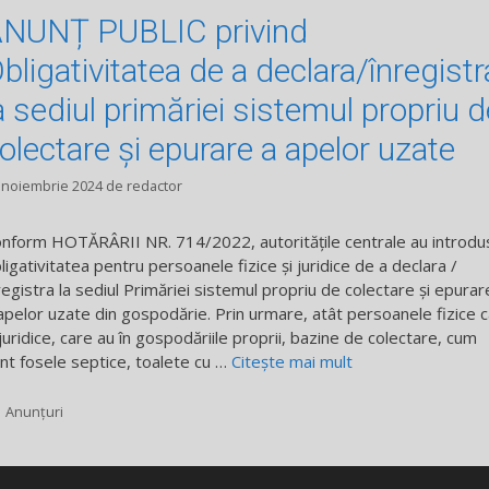
NUNȚ PUBLIC privind
bligativitatea de a declara/înregistr
a sediul primăriei sistemul propriu d
olectare și epurare a apelor uzate
 noiembrie 2024
de
redactor
nform HOTĂRÂRII NR. 714/2022, autoritățile centrale au introdu
ligativitatea pentru persoanele fizice și juridice de a declara /
registra la sediul Primăriei sistemul propriu de colectare și epurar
apelor uzate din gospodărie. Prin urmare, atât persoanele fizice c
 juridice, care au în gospodăriile proprii, bazine de colectare, cum
nt fosele septice, toalete cu …
Citește mai mult
Categorii
Anunțuri