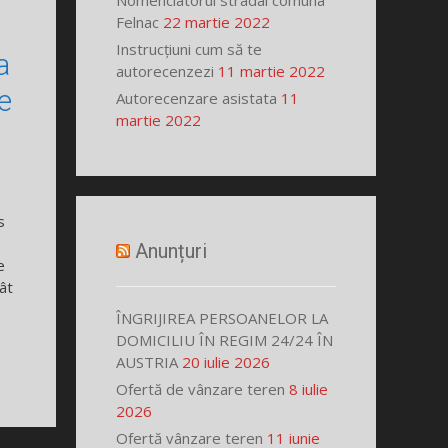
Nomenclatorul stradal comuna
Felnac
22 martie 2022
Instrucțiuni cum să te
a
autorecenzezi
11 martie 2022
e
Autorecenzare asistata
11
martie 2022
s
Anunțuri
e
ât
ÎNGRIJIREA PERSOANELOR LA
DOMICILIU ÎN REGIM 24/24 ÎN
AUSTRIA
20 iulie 2026
Ofertă de vânzare teren
8 iulie
2026
Ofertă vânzare teren
11 iunie