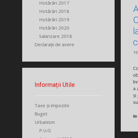
Hotărâri 2017
A
Hotărâri 2018
O
Hotărâri 2019
Hotărâri 2020
l
Salarizare 2018
c
Declarații de avere
19
Co
ob
în
Informații Utile
a 
și
su
Taxe și impozite
Buget
Urbanism
P.U.G