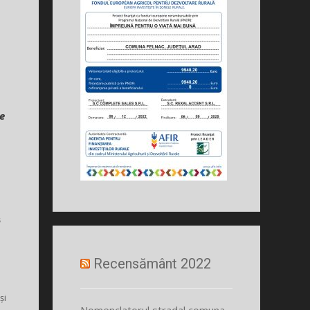
e
ă
Recensământ 2022
și