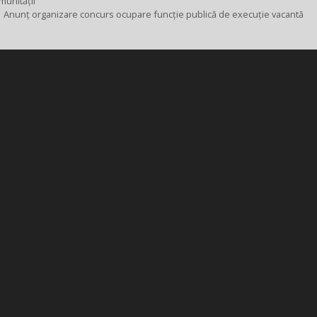
munității
Anunț organizare concurs ocupare funcție publică de execuție vacantă