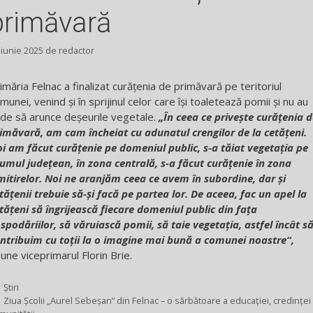
primăvară
 iunie 2025
de
redactor
imăria Felnac a finalizat curățenia de primăvară pe teritoriul
munei, venind și în sprijinul celor care își toaletează pomii și nu au
de să arunce deșeurile vegetale.
„În ceea ce privește c
urățenia d
imăvară, am cam încheiat cu adunatul crengilor de la cetățeni.
i am făcut curățenie pe domeniul public, s-a tăiat vegetația pe
umul județean, în zona centrală, s-a făcut curățenie în zona
mitirelor. Noi ne aranjăm ceea ce avem în subordine, dar și
tățenii trebuie să-și facă pe partea lor
.
De aceea, fac un apel la
tățeni să îngrijească fiecare domeniul public din fața
spodăriilor, să văruiască pomii, să taie vegetația, astfel încât s
ntribuim cu toții la o imagine mai bună a comunei noastre
“,
une viceprimarul Florin Brie.
Categorii
Știri
Ziua Școlii „Aurel Sebeșan” din Felnac – o sărbătoare a educației, credinței 