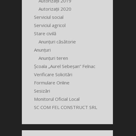
Autorizații 2019
Autorizații 2020
Serviciul social
Serviciul agricol
Stare civilă
Anunțuri căsătorie
Anunțuri
Anunțuri teren
Școala „Aurel Sebeșan” Felnac
Verificare Solicitări
Formulare Online
Sesizări
Monitorul Oficial Local
SC COM FEL CONSTRUCT SRL