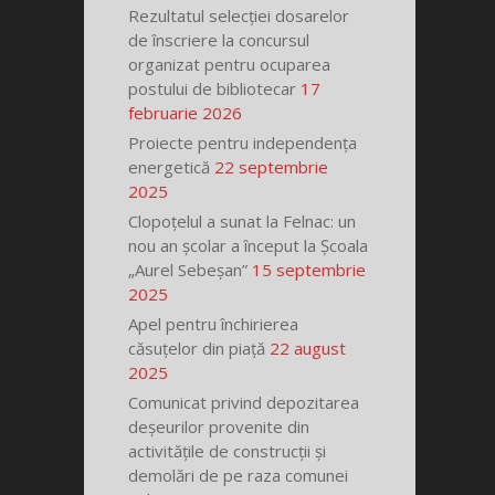
Rezultatul selecției dosarelor
de înscriere la concursul
organizat pentru ocuparea
postului de bibliotecar
17
februarie 2026
Proiecte pentru independența
energetică
22 septembrie
2025
Clopoțelul a sunat la Felnac: un
nou an școlar a început la Școala
„Aurel Sebeșan”
15 septembrie
2025
Apel pentru închirierea
căsuțelor din piață
22 august
2025
Comunicat privind depozitarea
deșeurilor provenite din
activitățile de construcții și
demolări de pe raza comunei