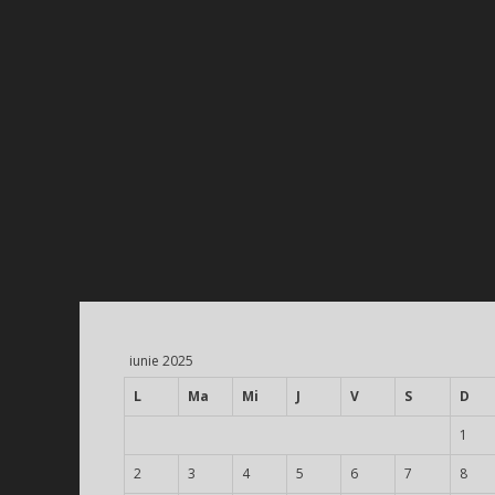
iunie 2025
L
Ma
Mi
J
V
S
D
1
2
3
4
5
6
7
8