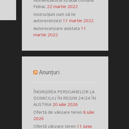
Nomenclatorul stradal comuna
Felnac
22 martie 2022
Instrucțiuni cum să te
autorecenzezi
11 martie 2022
Autorecenzare asistata
11
martie 2022
Anunțuri
ÎNGRIJIREA PERSOANELOR LA
DOMICILIU ÎN REGIM 24/24 ÎN
AUSTRIA
20 iulie 2026
Ofertă de vânzare teren
8 iulie
2026
Ofertă vânzare teren
11 iunie