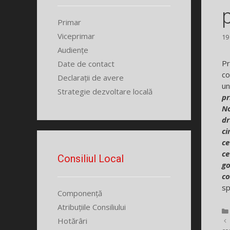
Primar
Viceprimar
19
Audiențe
Pr
Date de contact
co
Declarații de avere
un
Strategie dezvoltare locală
pr
No
dr
ci
ce
ce
Consiliul Local
go
co
sp
Componență
Atribuțiile Consiliului
Hotărâri