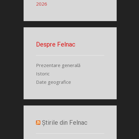
2026
Despre Felnac
Prezentare generală
Istoric
Date geografice
Știrile din Felnac