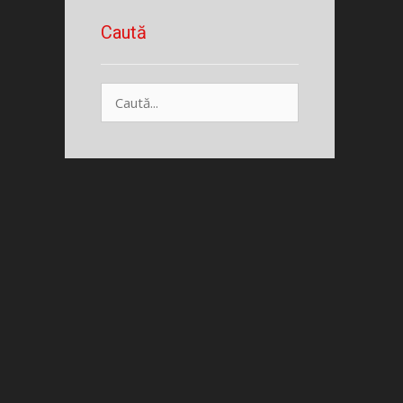
Caută
Caută
după: