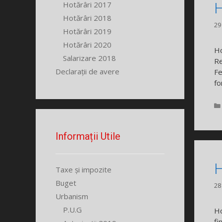
H
Hotărâri 2017
Hotărâri 2018
29
Hotărâri 2019
Hotărâri 2020
Ho
Salarizare 2018
Re
Declarații de avere
Fe
fo
Informații Utile
H
Taxe și impozite
Buget
28
Urbanism
P.U.G
Ho
fi