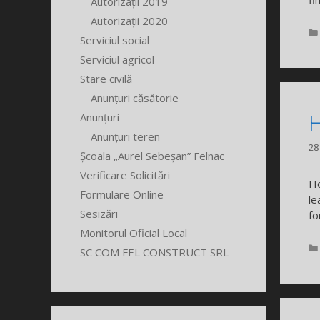
Autorizații 2019
Autorizații 2020
Serviciul social
Serviciul agricol
Stare civilă
Anunțuri căsătorie
Anunțuri
H
Anunțuri teren
28
Școala „Aurel Sebeșan” Felnac
Verificare Solicitări
Ho
Formulare Online
le
Sesizări
fo
Monitorul Oficial Local
SC COM FEL CONSTRUCT SRL