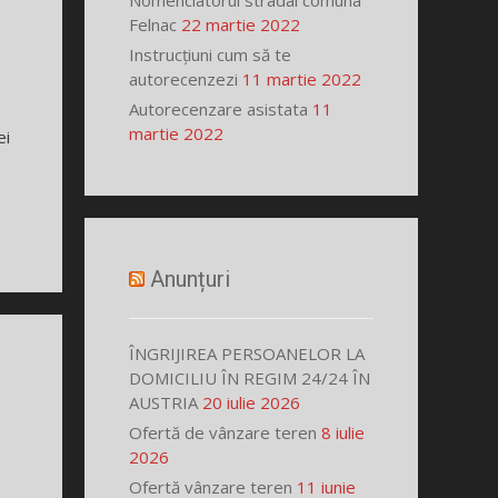
Nomenclatorul stradal comuna
Felnac
22 martie 2022
Instrucțiuni cum să te
autorecenzezi
11 martie 2022
Autorecenzare asistata
11
martie 2022
ei
Anunțuri
ÎNGRIJIREA PERSOANELOR LA
DOMICILIU ÎN REGIM 24/24 ÎN
AUSTRIA
20 iulie 2026
Ofertă de vânzare teren
8 iulie
2026
Ofertă vânzare teren
11 iunie