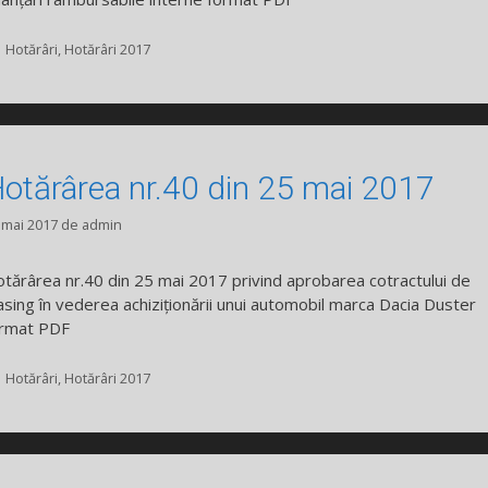
Categorii
Hotărâri
,
Hotărâri 2017
otărârea nr.40 din 25 mai 2017
 mai 2017
de
admin
tărârea nr.40 din 25 mai 2017 privind aprobarea cotractului de
asing în vederea achiziționării unui automobil marca Dacia Duster
rmat PDF
Categorii
Hotărâri
,
Hotărâri 2017