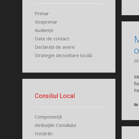
Primar
Viceprimar
Audiențe
M
Date de contact
Declarații de avere
o
Strategie dezvoltare locală
29
Mi
fo
Fe
Consiliul Local
Componență
Atribuțiile Consiliului
Hotărâri