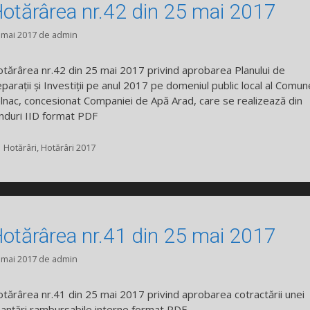
otărârea nr.42 din 25 mai 2017
 mai 2017
de
admin
tărârea nr.42 din 25 mai 2017 privind aprobarea Planului de
parații și Investiții pe anul 2017 pe domeniul public local al Comun
lnac, concesionat Companiei de Apă Arad, care se realizează din
nduri IID format PDF
Categorii
Hotărâri
,
Hotărâri 2017
otărârea nr.41 din 25 mai 2017
 mai 2017
de
admin
tărârea nr.41 din 25 mai 2017 privind aprobarea cotractării unei
nanțări rambursabile interne format PDF