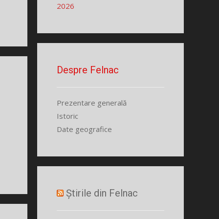
2026
Despre Felnac
Prezentare generală
Istoric
Date geografice
Știrile din Felnac