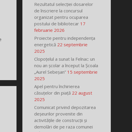
Rezultatul selecției dosarelor
de înscriere la concursul
organizat pentru ocuparea
postului de bibliotecar
17
februarie 2026
Proiecte pentru independența
e
energetică
22 septembrie
2025
Clopoțelul a sunat la Felnac: un
nou an școlar a început la Școala
„Aurel Sebeșan”
15 septembrie
2025
Apel pentru închirierea
căsuțelor din piață
22 august
2025
Comunicat privind depozitarea
deșeurilor provenite din
activitățile de construcții și
demolări de pe raza comunei