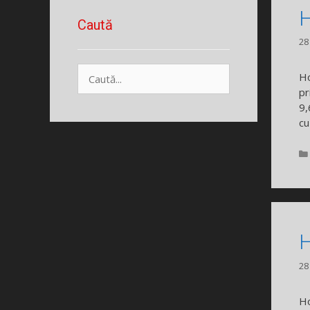
H
Caută
28
Caută
Ho
după:
pr
9,
cu
H
28
Ho