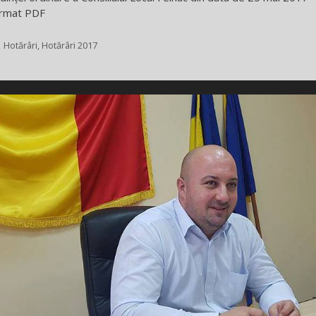
rmat PDF
Categorii
Hotărâri
,
Hotărâri 2017