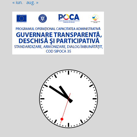
« iun.
aug. »