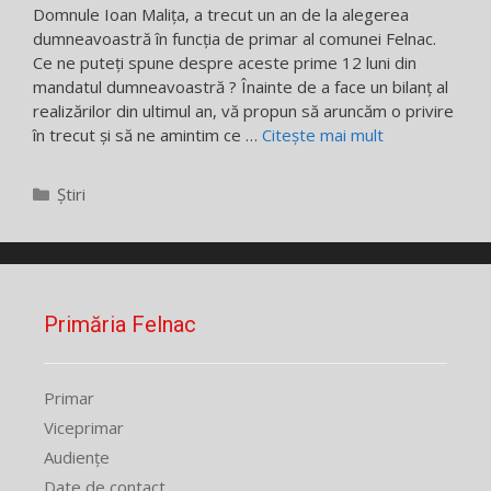
Domnule Ioan Malița, a trecut un an de la alegerea
dumneavoastră în funcția de primar al comunei Felnac.
Ce ne puteți spune despre aceste prime 12 luni din
mandatul dumneavoastră ? Înainte de a face un bilanț al
realizărilor din ultimul an, vă propun să aruncăm o privire
în trecut și să ne amintim ce …
Citește mai mult
Categorii
Știri
Primăria Felnac
Primar
Viceprimar
Audiențe
Date de contact