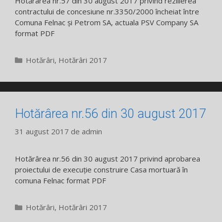
Hotărârea nr.57 din 30 august 2017 privind rezilierea
contractului de concesiune nr.3350/2000 încheiat între
Comuna Felnac și Petrom SA, actuala PSV Company SA
format PDF
Categorii
Hotărâri
,
Hotărâri 2017
Hotărârea nr.56 din 30 august 2017
31 august 2017
de
admin
Hotărârea nr.56 din 30 august 2017 privind aprobarea
proiectului de execuție construire Casa mortuară în
comuna Felnac format PDF
Categorii
Hotărâri
,
Hotărâri 2017