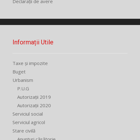
Declarații de avere
Informații Utile
Taxe și impozite
Buget
Urbanism
P.U.G
Autorizații 2019
Autorizații 2020
Serviciul social
Serviciul agricol
Stare civilă
Anunțuri căsătorie