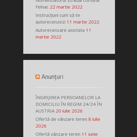
Nomenclatorul stradal comuna
Felnac
22 martie 2022
Instrucțiuni cum să te
autorecenzezi
11 martie 2022
Autorecenzare asistata
11
martie 2022
Anunțuri
ÎNGRIJIREA PERSOANELOR LA
DOMICILIU ÎN REGIM 24/24 ÎN
AUSTRIA
20 iulie 2026
Ofertă de vânzare teren
8 iulie
2026
Ofertă vânzare teren
11 iunie