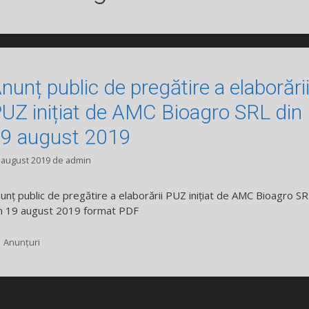
nunț public de pregătire a elaborări
UZ inițiat de AMC Bioagro SRL din
9 august 2019
 august 2019
de
admin
unț public de pregătire a elaborării PUZ inițiat de AMC Bioagro S
n 19 august 2019 format PDF
Categorii
Anunțuri