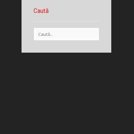
Caută
Caută
după: