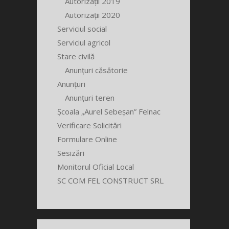
Autorizații 2019
Autorizații 2020
Serviciul social
Serviciul agricol
Stare civilă
Anunțuri căsătorie
Anunțuri
Anunțuri teren
Școala „Aurel Sebeșan” Felnac
Verificare Solicitări
Formulare Online
Sesizări
Monitorul Oficial Local
SC COM FEL CONSTRUCT SRL