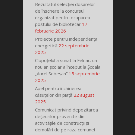
Rezultatul selecției dosarelor
de înscriere la concursul
organizat pentru ocuparea
postului de bibliotecar
17
februarie 2026
Proiecte pentru independența
energetică
22 septembrie
2025
Clopoțelul a sunat la Felnac: un
nou an școlar a început la Școala
„Aurel Sebeșan”
15 septembrie
2025
Apel pentru închirierea
căsuțelor din piață
22 august
2025
Comunicat privind depozitarea
deșeurilor provenite din
activitățile de construcții și
demolări de pe raza comunei