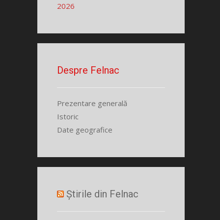
2026
Despre Felnac
Prezentare generală
Istoric
Date geografice
Știrile din Felnac