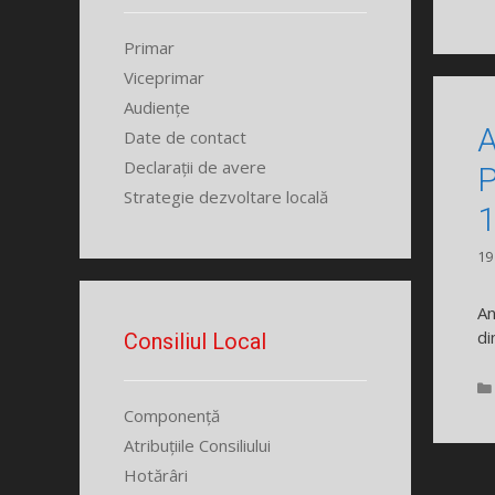
Primar
Viceprimar
Audiențe
A
Date de contact
Declarații de avere
P
Strategie dezvoltare locală
1
19
An
di
Consiliul Local
Componență
Atribuțiile Consiliului
Hotărâri