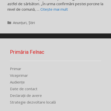
astfel de sărbători. „În urma confirmării pestei porcine la
nivel de comună, …
Citește mai mult
Categorii
Anunțuri
,
Știri
Primăria Felnac
Primar
Viceprimar
Audiențe
Date de contact
Declarații de avere
Strategie dezvoltare locală