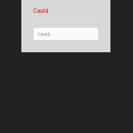
Caută
Caută
după: