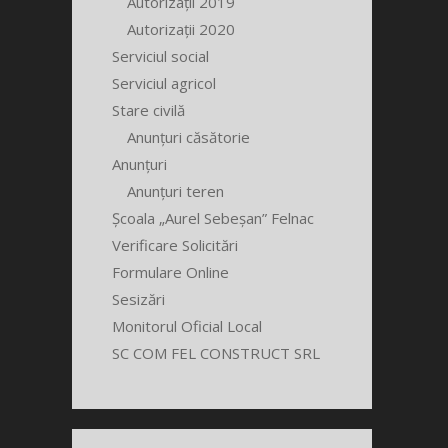
Autorizații 2019
Autorizații 2020
Serviciul social
Serviciul agricol
Stare civilă
Anunțuri căsătorie
Anunțuri
Anunțuri teren
Școala „Aurel Sebeșan” Felnac
Verificare Solicitări
Formulare Online
Sesizări
Monitorul Oficial Local
SC COM FEL CONSTRUCT SRL