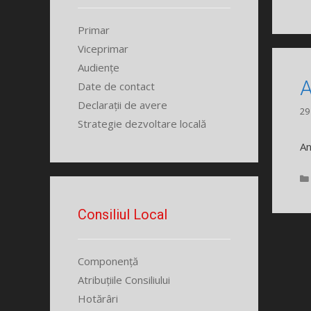
Primar
Viceprimar
Audiențe
A
Date de contact
Declarații de avere
29
Strategie dezvoltare locală
An
Consiliul Local
Componență
Atribuțiile Consiliului
Hotărâri