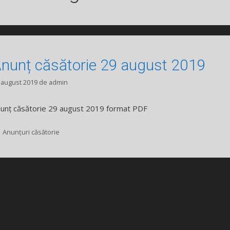
nunț căsătorie 29 august 2019
 august 2019
de
admin
unț căsătorie 29 august 2019 format PDF
Categorii
Anunțuri căsătorie