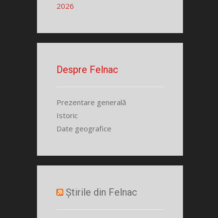
2026
Despre Felnac
Prezentare generală
Istoric
Date geografice
Știrile din Felnac