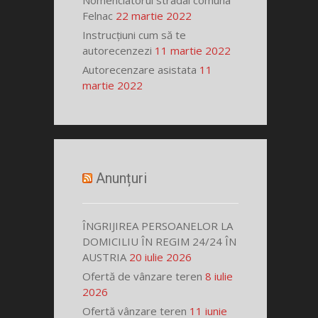
Nomenclatorul stradal comuna
Felnac
22 martie 2022
Instrucțiuni cum să te
autorecenzezi
11 martie 2022
Autorecenzare asistata
11
martie 2022
Anunțuri
ÎNGRIJIREA PERSOANELOR LA
DOMICILIU ÎN REGIM 24/24 ÎN
AUSTRIA
20 iulie 2026
Ofertă de vânzare teren
8 iulie
2026
Ofertă vânzare teren
11 iunie