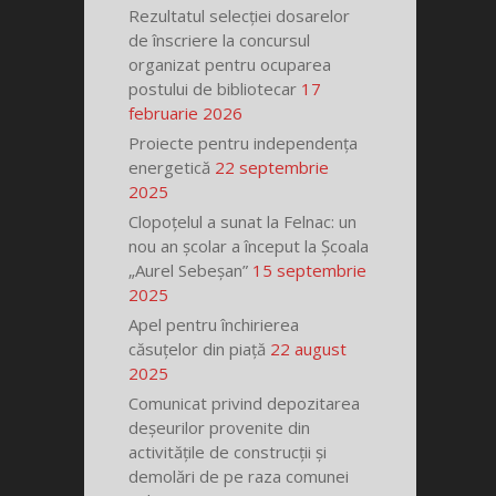
Rezultatul selecției dosarelor
de înscriere la concursul
organizat pentru ocuparea
postului de bibliotecar
17
februarie 2026
Proiecte pentru independența
energetică
22 septembrie
2025
Clopoțelul a sunat la Felnac: un
nou an școlar a început la Școala
„Aurel Sebeșan”
15 septembrie
2025
Apel pentru închirierea
căsuțelor din piață
22 august
2025
Comunicat privind depozitarea
deșeurilor provenite din
activitățile de construcții și
demolări de pe raza comunei