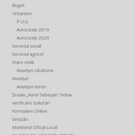
Buget
Urbanism
P.U.G
Autorizații 2019
Autorizații 2020
Serviciul social
Serviciul agricol
Stare civilă
Anunțuri căsătorie
Anunțuri
Anunțuri teren
Școala „Aurel Sebeșan” Felnac
Verificare Solicitări
Formulare Online
Sesizări
Monitorul Oficial Local