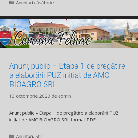
Categorii
Anunțuri căsătorie
Anunț public – Etapa 1 de pregătire
a elaborării PUZ inițiat de AMC
BIOAGRO SRL
13 octombrie 2020
de
admin
Anunț public – Etapa 1 de pregătire a elaborării PUZ
inițiat de AMC BIOAGRO SRL format PDF
Categorii
Anunțuri
,
Știri