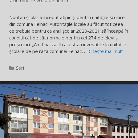
7 octombrie 2020
de
admin
Noul an şcolar a început atipic şi pentru unităţile şcolare
din comuna Felnac. Autorităţile locale au făcut tot ceea
ce trebuia pentru ca anul şcolar 2020-2021 să înceapă în
condiţii cât de cât normale pentru cei 274 de elevi şi
preșcolari. „Am finalizat în acest an investiţiile la unităţile
şcolare de pe raza comunei Felnac, …
Citește mai mult
Categorii
Știri