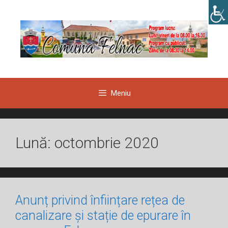
Sari
la
conținut
Meniu
Lună:
octombrie 2020
Anunț privind înființare rețea de
canalizare și stație de epurare în