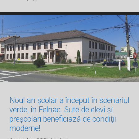
Noul an şcolar a început în scenariul
verde, în Felnac. Sute de elevi şi
preșcolari beneficiază de condiţii
moderne!