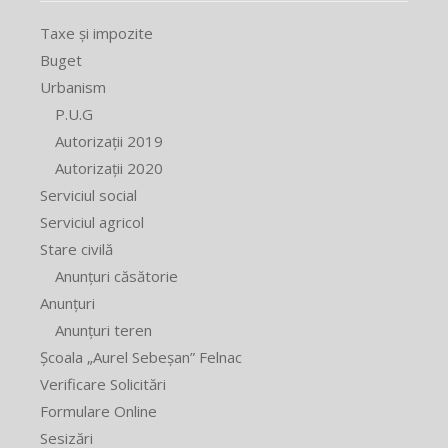
Taxe și impozite
Buget
Urbanism
P.U.G
Autorizații 2019
Autorizații 2020
Serviciul social
Serviciul agricol
Stare civilă
Anunțuri căsătorie
Anunțuri
Anunțuri teren
Școala „Aurel Sebeșan” Felnac
Verificare Solicitări
Formulare Online
Sesizări