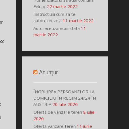
Nomenclatorul stradal comuna
Felnac
22 martie 2022
Instrucțiuni cum să te
autorecenzezi
11 martie 2022
at
Autorecenzare asistata
11
martie 2022
 ca
Anunțuri
ÎNGRIJIREA PERSOANELOR LA
DOMICILIU ÎN REGIM 24/24 ÎN
AUSTRIA
20 iulie 2026
S
Ofertă de vânzare teren
8 iulie
l
2026
Ofertă vânzare teren
11 iunie