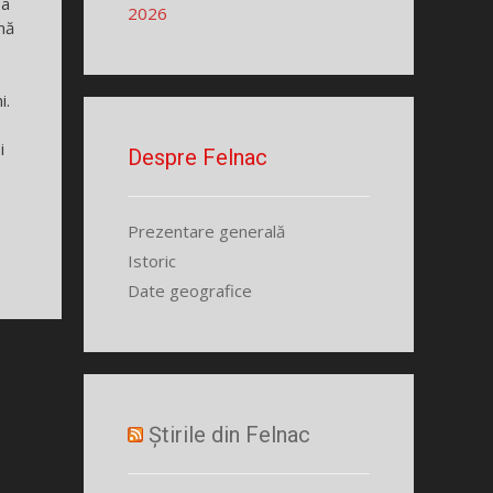
 a
2026
nă
i.
e
i
Despre Felnac
Prezentare generală
Istoric
Date geografice
Știrile din Felnac