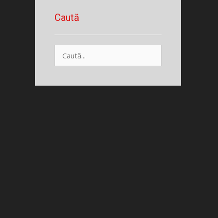
Caută
Caută
după: