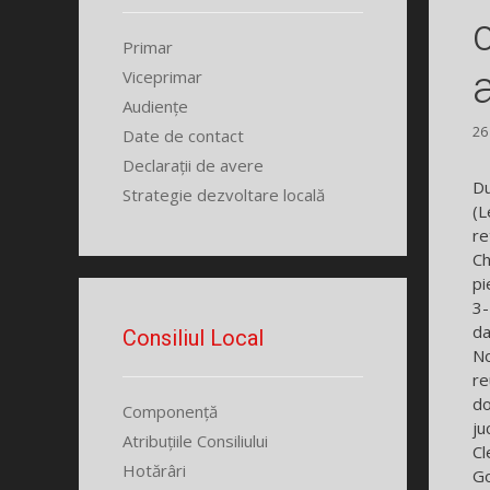
Primar
Viceprimar
Audiențe
26
Date de contact
Declarații de avere
Du
Strategie dezvoltare locală
(L
re
Ch
pi
3-
da
Consiliul Local
No
re
do
Componență
ju
Atribuțiile Consiliului
Cl
Hotărâri
Go