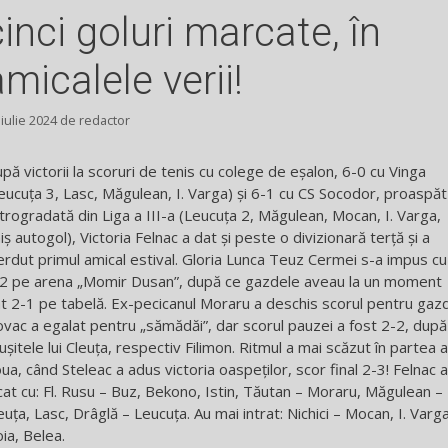
cinci goluri marcate, în
amicalele verii!
 iulie 2024
de
redactor
pă victorii la scoruri de tenis cu colege de eșalon, 6-0 cu Vinga
eucuța 3, Lasc, Măgulean, I. Varga) și 6-1 cu CS Socodor, proaspăt
trogradată din Liga a III-a (Leucuța 2, Măgulean, Mocan, I. Varga,
iș autogol), Victoria Felnac a dat și peste o divizionară terță și a
erdut primul amical estival. Gloria Lunca Teuz Cermei s-a impus cu
2 pe arena „Momir Dusan”, după ce gazdele aveau la un moment
t 2-1 pe tabelă. Ex-pecicanul Moraru a deschis scorul pentru gaz
vac a egalat pentru „sămădăi”, dar scorul pauzei a fost 2-2, după
ușitele lui Cleuța, respectiv Filimon. Ritmul a mai scăzut în partea a
ua, când Steleac a adus victoria oaspeților, scor final 2-3! Felnac a
cat cu: Fl. Rusu – Buz, Bekono, Istin, Tăutan – Moraru, Măgulean –
euța, Lasc, Drâglă – Leucuța. Au mai intrat: Nichici – Mocan, I. Varga
ia, Belea.