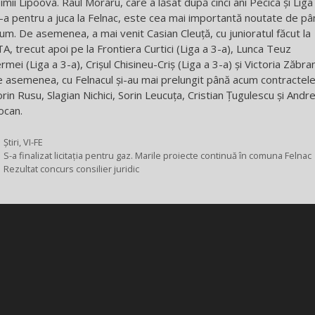
imii Lipoova. Raul Moraru, care a lăsat după cinci ani Pecica și Liga
I-a pentru a juca la Felnac, este cea mai importantă noutate de pâ
um. De asemenea, a mai venit Casian Cleuță, cu junioratul făcut la
A, trecut apoi pe la Frontiera Curtici (Liga a 3-a), Lunca Teuz
rmei (Liga a 3-a), Crișul Chisineu-Criș (Liga a 3-a) și Victoria Zăbran
 asemenea, cu Felnacul și-au mai prelungit până acum contractel
orin Rusu, Slagian Nichici, Sorin Leucuța, Cristian Țugulescu și Andre
can.
Categorii
Știri
,
VI-FE
S-a finalizat licitația pentru gaz. Marile proiecte continuă în comuna Felnac
Rezultat concurs consilier juridic