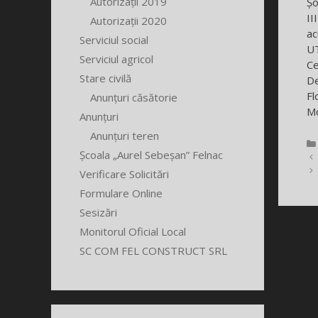
Autorizații 2019
Șo
II
Autorizații 2020
ac
Serviciul social
UT
Serviciul agricol
Ce
Stare civilă
De
Fl
Anunțuri căsătorie
Mo
Anunțuri
Anunțuri teren
Școala „Aurel Sebeșan” Felnac
Verificare Solicitări
Formulare Online
Sesizări
Monitorul Oficial Local
SC COM FEL CONSTRUCT SRL