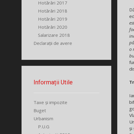
Hotărâri 2017
Dă
Hotărâri 2018
ed
Hotărâri 2019
es
Hotărâri 2020
fo
Salarizare 2018
in
pâ
Declarații de avere
o 
bu
fu
di
Informații Utile
Tr
Ia
bi
Taxe și impozite
go
Buget
Vl
Urbanism
Ur
P.U.G
și