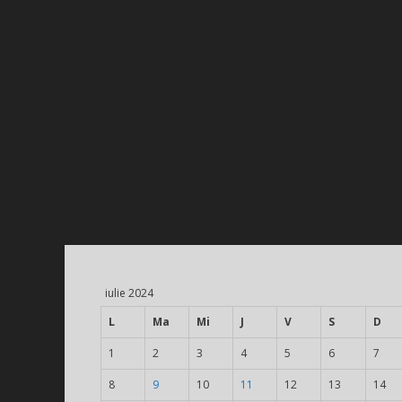
iulie 2024
L
Ma
Mi
J
V
S
D
1
2
3
4
5
6
7
8
9
10
11
12
13
14