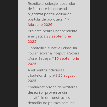
Rezultatul selecției dosarelor
de înscriere la concursul
organizat pentru ocuparea
postului de bibliotecar
17
februarie 2026
Proiecte pentru independența
energetică
22 septembrie
2025
Clopoțelul a sunat la Felnac: un
nou an școlar a început la Școala
„Aurel Sebeșan”
15 septembrie
2025
Apel pentru închirierea
căsuțelor din piață
22 august
2025
Comunicat privind depozitarea
deșeurilor provenite din
activitățile de construcții și
demolări de pe raza comunei