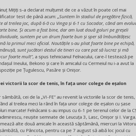
nuț Mițiți s-a declarat mulțumit de ce a văzut în poate cel mai
ificator test de până acum:
„Suntem în stadiul de pregătire fizică,
te al treilea joc, după 6-0 cu Vinga și 6-1 cu Socodor, când am evolu
arte bine. Și acum a fost bine, dar am luat două goluri pe greșeli
dividuale, suntem pe un drum foarte bun și sper să îmbunătățesc
nă la primul meci oficial. Noutățile s-au pliat foarte bine pe echipă,
mănușă, sunt jucători destul de tineri cu care pot să lucrez și mă
cur foarte mult”
, a spus tehnicianul Felnacului, care-l testează pe
ndașul Ineului, Bekono și care în amicalul cu Cermeiul nu i-a avut la
spoziție pe Țugulescu, Pasăre și Onișor.
ei victorii la scor de tenis, în fața unor colege de eșalon
r sâmbătă, cei de la „VI-FE” au revenit la victoriile la scor de tenis,
fând al treilea meci la rând în fața unor colege de eșalon cu șase
luri marcate! Felnăcanii s-au impus cu 6-1 pe terenul celor de la C
adimirescu, reușite semnate de Leucuța 3, Lasc, Onișor și I. Varga.
mează alte două amicale în această săptămână, miercuri la Viitoru
 sâmbătă, cu Pâncota, pentru ca pe 7 august să aibă loc jocul cu