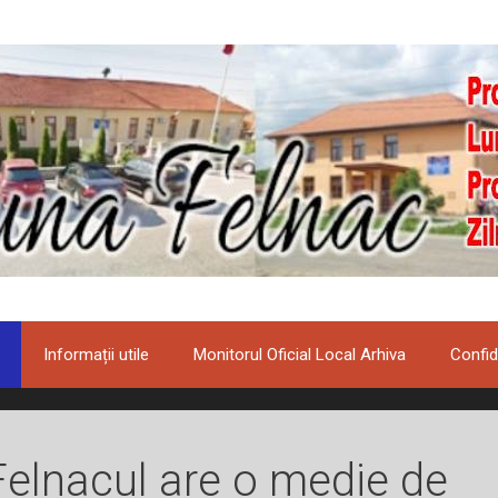
Informații utile
Monitorul Oficial Local Arhiva
Confid
Felnacul are o medie de