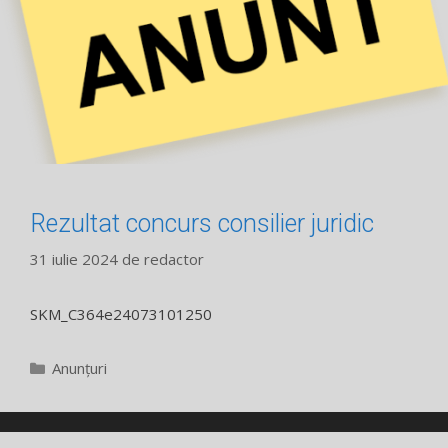
Rezultat concurs consilier juridic
31 iulie 2024
de
redactor
SKM_C364e24073101250
Categorii
Anunțuri