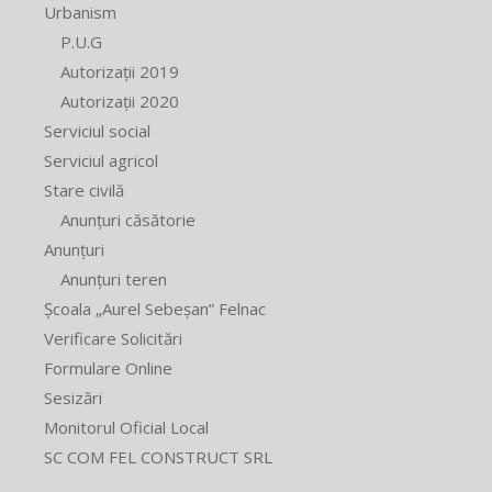
Urbanism
P.U.G
Autorizații 2019
Autorizații 2020
Serviciul social
Serviciul agricol
Stare civilă
Anunțuri căsătorie
Anunțuri
Anunțuri teren
Școala „Aurel Sebeșan” Felnac
Verificare Solicitări
Formulare Online
Sesizări
Monitorul Oficial Local
SC COM FEL CONSTRUCT SRL