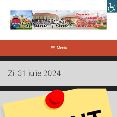
Sari
la
conținut
Meniu
Zi:
31 iulie 2024