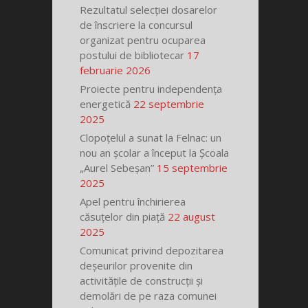
Rezultatul selecției dosarelor
de înscriere la concursul
organizat pentru ocuparea
postului de bibliotecar
17
februarie 2026
Proiecte pentru independența
energetică
22 septembrie
2025
Clopoțelul a sunat la Felnac: un
nou an școlar a început la Școala
„Aurel Sebeșan”
15 septembrie
2025
Apel pentru închirierea
căsuțelor din piață
22 august
2025
Comunicat privind depozitarea
deșeurilor provenite din
activitățile de construcții și
demolări de pe raza comunei