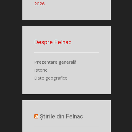
2026
Despre Felnac
Prezentare generală
Istoric
Date geografice
Știrile din Felnac