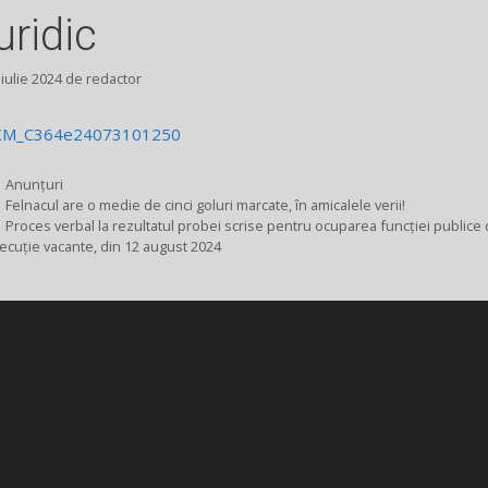
uridic
 iulie 2024
de
redactor
KM_C364e24073101250
Categorii
Anunțuri
Felnacul are o medie de cinci goluri marcate, în amicalele verii!
Proces verbal la rezultatul probei scrise pentru ocuparea funcției publice
ecuție vacante, din 12 august 2024