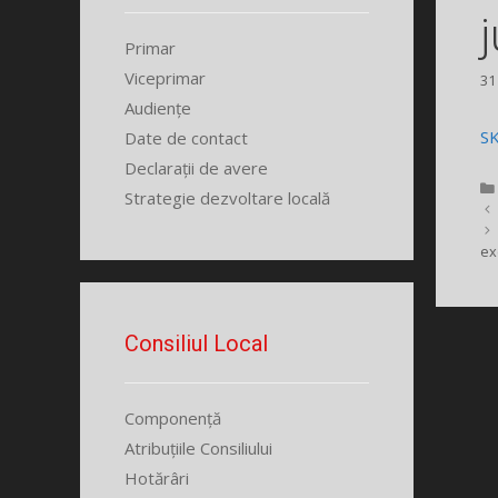
j
Primar
Viceprimar
31
Audiențe
S
Date de contact
Declarații de avere
Strategie dezvoltare locală
ex
Consiliul Local
Componență
Atribuțiile Consiliului
Hotărâri