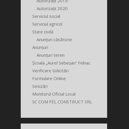
Autorizații 2019
Autorizații 2020
Serviciul social
Serviciul agricol
Stare civilă
Anunțuri căsătorie
Anunțuri
Anunțuri teren
Școala „Aurel Sebeșan” Felnac
Verificare Solicitări
Formulare Online
Sesizări
Monitorul Oficial Local
SC COM FEL CONSTRUCT SRL