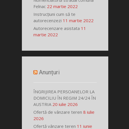
Nomenclatorul stradal comuna
Felnac
22 martie 2022
Instrucțiuni cum să te
autorecenzezi
11 martie 2022
Autorecenzare asistata
11
martie 2022
Anunțuri
ÎNGRIJIREA PERSOANELOR LA
DOMICILIU ÎN REGIM 24/24 ÎN
AUSTRIA
20 iulie 2026
Ofertă de vânzare teren
8 iulie
2026
Ofertă vânzare teren
11 iunie