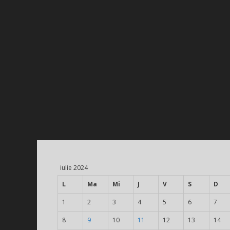
iulie 2024
L
Ma
Mi
J
V
S
D
1
2
3
4
5
6
7
8
9
10
11
12
13
14