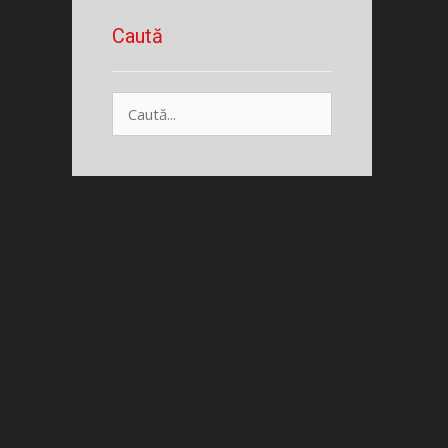
Caută
Caută
după: