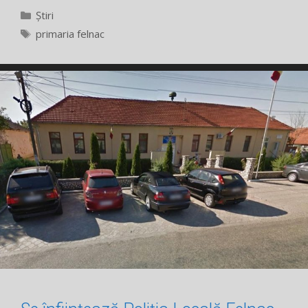
Categorii
Știri
Etichete
primaria felnac