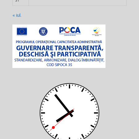
31
« iul.