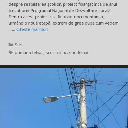
despre reabilitarea școlilor, proiect finanțat încă de anul
trecut prin Programul Național de Dezvoltare Locală.
Pentru acest proiect s-a finalizat documentanția,
urmând o nouă etapă, extrem de grea după cum vedem
– …
Citește mai mult
Categorii
Știri
Etichete
primaria felnac
,
scoli felnac
,
stiri felnac