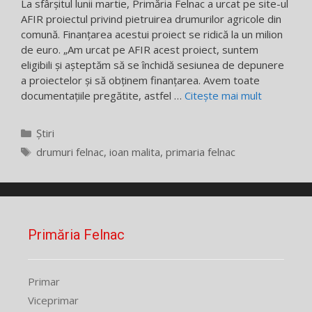
La sfârșitul lunii martie, Primăria Felnac a urcat pe site-ul
AFIR proiectul privind pietruirea drumurilor agricole din
comună. Finanțarea acestui proiect se ridică la un milion
de euro. „Am urcat pe AFIR acest proiect, suntem
eligibili și așteptăm să se închidă sesiunea de depunere
a proiectelor și să obținem finanțarea. Avem toate
documentațiile pregătite, astfel …
Citește mai mult
Categorii
Știri
Etichete
drumuri felnac
,
ioan malita
,
primaria felnac
Primăria Felnac
Primar
Viceprimar