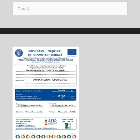
Caută
după: