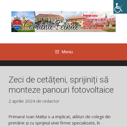
Sari
la
conținut
Meniu
Zeci de cetățeni, sprijiniți să
monteze panouri fotovoltaice
2 aprilie 2024
de
redactor
Primarul Ioan Malița s-a implicat, alături de colegii din
primărie și cu sprijinul unei firme specializate, în