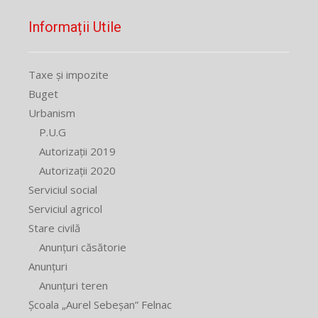
Informații Utile
Taxe și impozite
Buget
Urbanism
P.U.G
Autorizații 2019
Autorizații 2020
Serviciul social
Serviciul agricol
Stare civilă
Anunțuri căsătorie
Anunțuri
Anunțuri teren
Școala „Aurel Sebeșan” Felnac