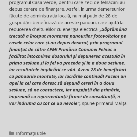
programul Casa Verde, pentru care zeci de felnăcani au
depus cerere de finanțare. Astfel, în urma demersurilor
făcute de administrația locală, nu mai puțin de 28 de
gospodării beneficiază de aceste panouri, care ajută la
reducerea cheltuielilor cu energia electrică.
„Săptămâna
trecută a început montarea panourilor fotovoltaice pe
casele celor care și-au depus dosarul, prin programul
finanțat de către AFM! Primăria Comunei Felnac a
facilitat întocmirea dosarului și depunerea acestuia în
prima sesiune și la fel va proceda și în a doua sesiune,
iar rezultatele implicării se văd. Avem 28 de beneficiari
cu panourile montate, iar lucrările continuă! Facem un
apel la cei care doresc să depună cereri în a doua
sesiune, să ne contacteze, iar angajații din primărie,
împreună cu reprezentanții firmei de consultanță, îi
vor îndruma cu tot ce au nevoie“,
spune primarul Malița.
Categorii
Informații utile