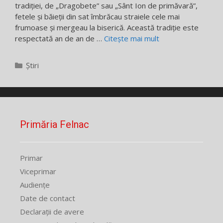
tradiției, de „Dragobete” sau „Sânt Ion de primăvară”,
fetele și băieții din sat îmbrăcau straiele cele mai
frumoase și mergeau la biserică. Această tradiție este
respectată an de an de …
Citește mai mult
Categorii
Știri
Primăria Felnac
Primar
Viceprimar
Audiențe
Date de contact
Declarații de avere