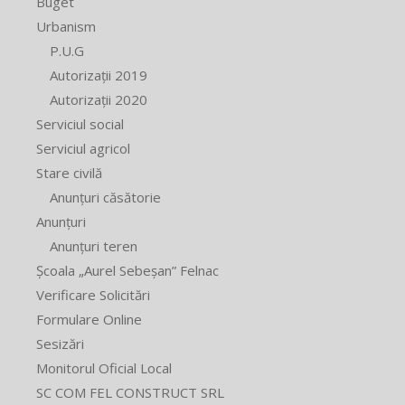
Buget
Urbanism
P.U.G
Autorizații 2019
Autorizații 2020
Serviciul social
Serviciul agricol
Stare civilă
Anunțuri căsătorie
Anunțuri
Anunțuri teren
Școala „Aurel Sebeșan” Felnac
Verificare Solicitări
Formulare Online
Sesizări
Monitorul Oficial Local
SC COM FEL CONSTRUCT SRL