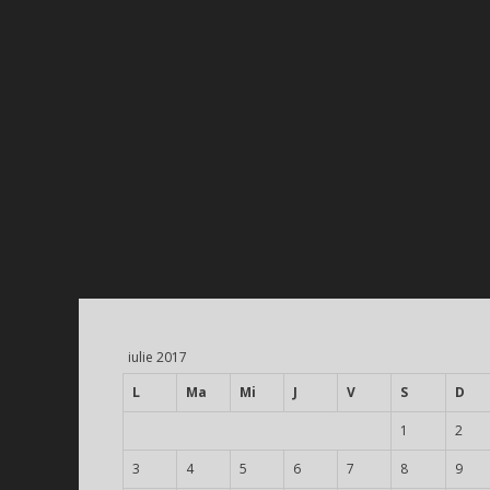
iulie 2017
L
Ma
Mi
J
V
S
D
1
2
3
4
5
6
7
8
9