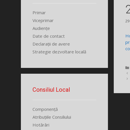
Primar
Viceprimar
29
Audiențe
Ho
Date de contact
pr
Declarații de avere
co
Strategie dezvoltare locală
Consiliul Local
Componență
Atribuțiile Consiliului
Hotărâri