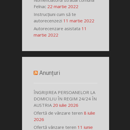
Nomenclatorul stradal comuna
Felnac
22 martie 2022
Instrucțiuni cum să te
autorecenzezi
11 martie 2022
Autorecenzare asistata
11
martie 2022
Anunțuri
ÎNGRIJIREA PERSOANELOR LA
DOMICILIU ÎN REGIM 24/24 ÎN
AUSTRIA
20 iulie 2026
Ofertă de vânzare teren
8 iulie
2026
Ofertă vânzare teren
11 iunie