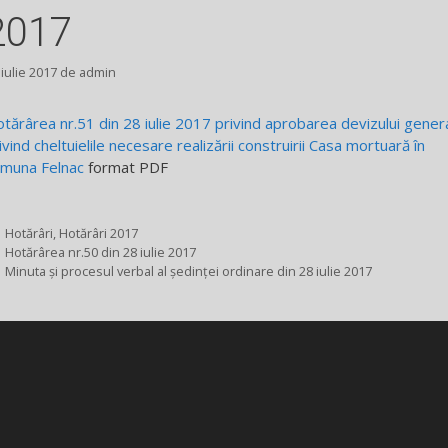
2017
 iulie 2017
de
admin
tărârea nr.51 din 28 iulie 2017 privind aprobarea devizului gener
ivind cheltuielile necesare realizării construirii Casa mortuară în
muna Felnac
format PDF
Categorii
Hotărâri
,
Hotărâri 2017
Hotărârea nr.50 din 28 iulie 2017
Minuta și procesul verbal al ședinței ordinare din 28 iulie 2017