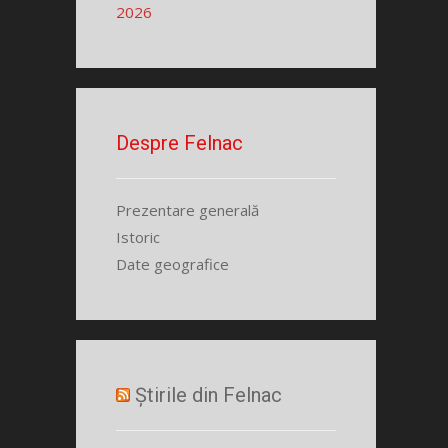
2026
Despre Felnac
Prezentare generală
Istoric
Date geografice
Știrile din Felnac