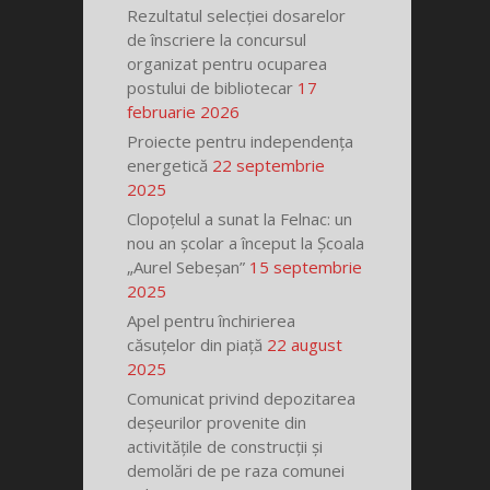
Rezultatul selecției dosarelor
de înscriere la concursul
organizat pentru ocuparea
postului de bibliotecar
17
februarie 2026
Proiecte pentru independența
energetică
22 septembrie
2025
Clopoțelul a sunat la Felnac: un
nou an școlar a început la Școala
„Aurel Sebeșan”
15 septembrie
2025
Apel pentru închirierea
căsuțelor din piață
22 august
2025
Comunicat privind depozitarea
deșeurilor provenite din
activitățile de construcții și
demolări de pe raza comunei