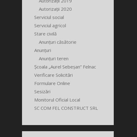
Autorizații 2019
Autorizații 2020
Serviciul social
Serviciul agricol
Stare civilă
Anunțuri căsătorie
Anunțuri
Anunțuri teren
Școala „Aurel Sebeșan” Felnac
Verificare Solicitări
Formulare Online
Sesizări
Monitorul Oficial Local
SC COM FEL CONSTRUCT SRL