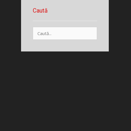
Caută
Caută
după: